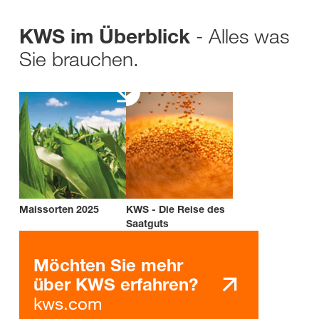
- Alles was
KWS im Überblick
Sie brauchen.
Maissorten 2025
KWS - Die Reise des
Saatguts
Möchten Sie mehr
über KWS erfahren?
kws.com