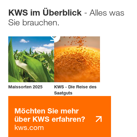
- Alles was
KWS im Überblick
Sie brauchen.
Maissorten 2025
KWS - Die Reise des
Saatguts
Möchten Sie mehr
über KWS erfahren?
kws.com