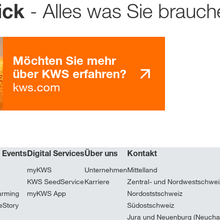
- Alles was Sie brauch
ick
Möchten Sie mehr
über KWS erfahren?
kws.com
& Events
Digital Services
Über uns
Kontakt
myKWS
Unternehmen
Mittelland
KWS SeedService
Karriere
Zentral- und Nordwestschwei
arming
myKWS App
Nordoststschweiz
eStory
Südostschweiz
Jura und Neuenburg (Neuchat