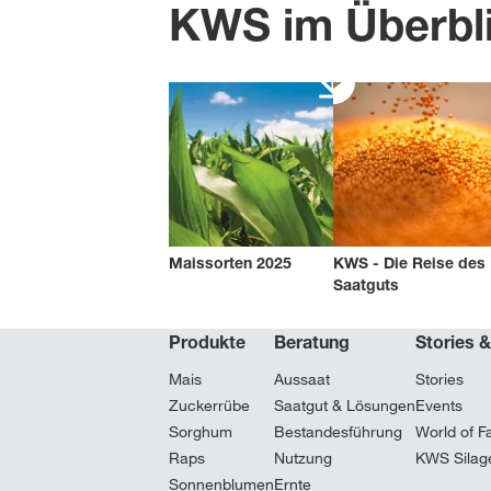
KWS im Überbl
Maissorten 2025
KWS - Die Reise des
Saatguts
Produkte
Beratung
Stories 
Mais
Aussaat
Stories
Zuckerrübe
Saatgut & Lösungen
Events
Sorghum
Bestandesführung
World of F
Raps
Nutzung
KWS Silag
Sonnenblumen
Ernte