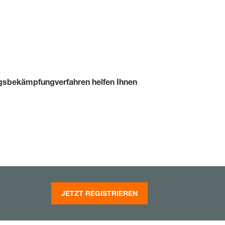
Jura und Neuenburg (Ne
NICHT MEHR FRAGEN
 NICHT WECHSELN
Genferseeregion und Wal
ingsbekämpfungverfahren helfen Ihnen
Tessin
Freiburg (Fribourg)
JETZT REGISTRIEREN