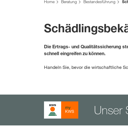
Sie befinden sich auf der KWS Website für die S
Home
Beratung
Bestandesführung
Sc
Möchten Sie jetzt wechseln?
JETZT WECHSELN
Schädlingsbek
Die Ertrags- und Qualitätssicherung s
schnell eingreifen zu können.
Handeln Sie, bevor die wirtschaftliche 
Unser S