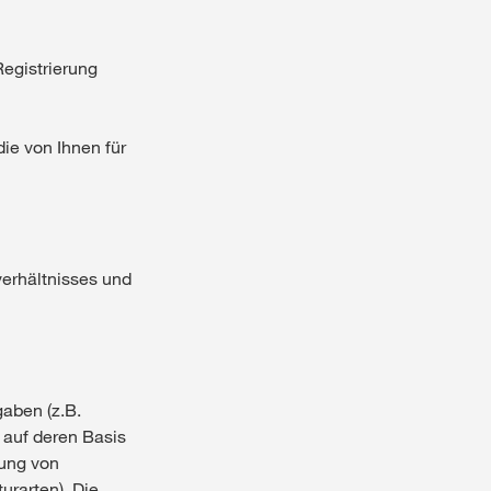
Registrierung
die von Ihnen für
erhältnisses und
aben (z.B.
auf deren Basis
gung von
rarten). Die