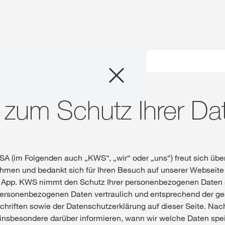
Produkte
chweiz. Für diese Seite existiert eine alternative Seite für Ihr Land:
Beratung
 zum Schutz Ihrer Da
DIESMAL
Stories & Event
Digital Services
A (im Folgenden auch „KWS“, „wir“ oder „uns“) freut sich über
hmen und bedankt sich für Ihren Besuch auf unserer Webseite
 App. KWS nimmt den Schutz Ihrer personenbezogenen Daten s
Über uns
personenbezogenen Daten vertraulich und entsprechend der ge
hriften sowie der Datenschutzerklärung auf dieser Seite. Na
Kontakt
insbesondere darüber informieren, wann wir welche Daten spe