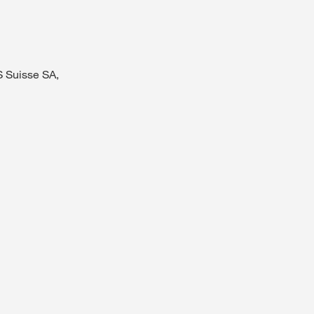
Jura und Neuenburg (Ne
S Suisse SA,
Genferseeregion und Wal
Tessin
Freiburg (Fribourg)