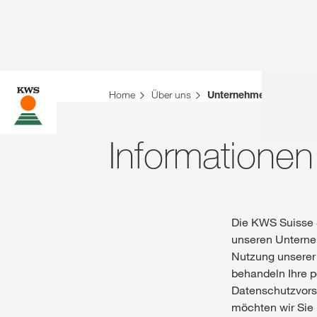
Sie befinden sich auf der KWS Website für die S
Home
Über uns
Unternehmen
Möchten Sie jetzt wechseln?
Informationen
JETZT WECHSELN
Die KWS Suisse S
unseren Unterne
Nutzung unserer
behandeln Ihre 
Datenschutzvorsc
möchten wir Sie 