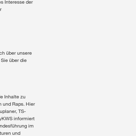
es Interesse der
r
ch über unsere
Sie über die
e Inhalte zu
n und Raps. Hier
uplaner, TS-
myKWS informiert
tandesführung im
turen und