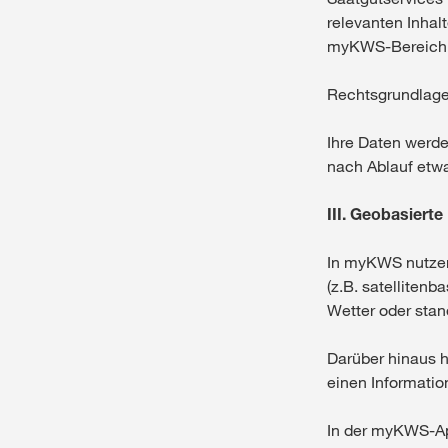
relevanten Inhal
myKWS-Bereich
Rechtsgrundlage d
Ihre Daten werd
nach Ablauf etwa
III. Geobasierte
In myKWS nutzen 
(z.B. satelliten
Wetter oder stan
Darüber hinaus h
einen Informatio
In der myKWS-App