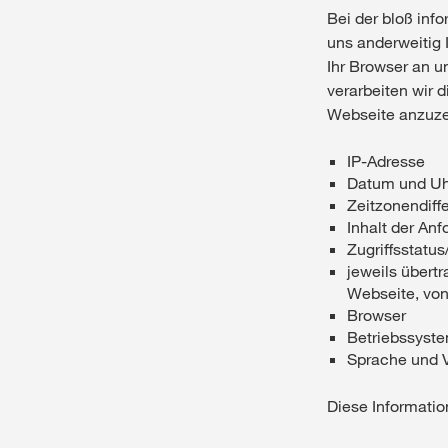
Bei der bloß inf
uns anderweitig 
Ihr Browser an u
verarbeiten wir d
Webseite anzuzei
IP-Adresse
Datum und Uhr
Zeitzonendif
Inhalt der Anf
Zugriffsstatu
jeweils über
Webseite, von
Browser
Betriebssyst
Sprache und V
Diese Informatio