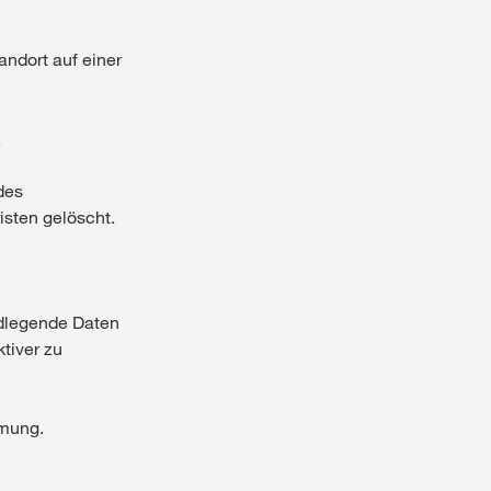
andort auf einer
.
des
isten gelöscht.
ndlegende Daten
tiver zu
mmung.