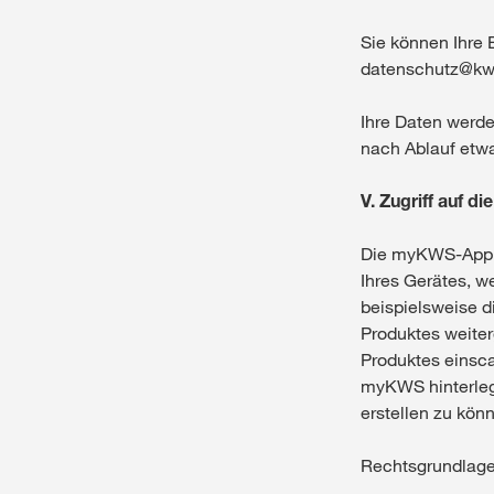
Sie können Ihre 
datenschutz@k
Ihre Daten werd
nach Ablauf etwa
V. Zugriff auf d
Die myKWS-App be
Ihres Gerätes, w
beispielsweise d
Produktes weite
Produktes einsca
myKWS hinterleg
erstellen zu kön
Rechtsgrundlage f