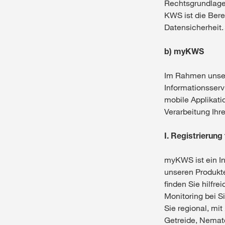
Rechtsgrundlage d
KWS ist die Bere
Datensicherheit.
b) myKWS
Im Rahmen unsere
Informationsser
mobile Applikati
Verarbeitung Ih
I. Registrierun
myKWS ist ein In
unseren Produkte
finden Sie hilfre
Monitoring bei S
Sie regional, mi
Getreide, Nema