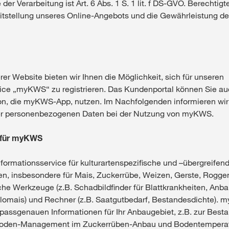
er Verarbeitung ist Art. 6 Abs. 1 S. 1 lit. f DS-GVO. Berechtigt
itstellung unseres Online-Angebots und die Gewährleistung de
r Website bieten wir Ihnen die Möglichkeit, sich für unseren
vice „myKWS“ zu registrieren. Das Kundenportal können Sie au
on, die myKWS-App, nutzen. Im Nachfolgenden informieren wir 
rer personenbezogenen Daten bei der Nutzung von myKWS.
g für myKWS
formationsservice für kulturartenspezifische und –übergreifend
n, insbesondere für Mais, Zuckerrübe, Weizen, Gerste, Rogge
iche Werkzeuge (z.B. Schadbildfinder für Blattkrankheiten, Anba
ilomais) und Rechner (z.B. Saatgutbedarf, Bestandesdichte). 
t passgenauen Informationen für Ihr Anbaugebiet, z.B. zur Bes
toden-Management im Zuckerrüben-Anbau und Bodentempera