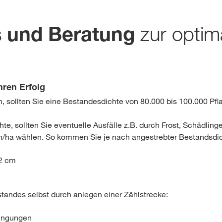
chweiz. Für diese Seite existiert eine alternative Seite für Ihr Land:
français
zur optim
ps und Beratung
DIESMAL
hren Erfolg
 sollten Sie eine Bestandesdichte von 80.000 bis 100.000 Pfl
e, sollten Sie eventuelle Ausfälle z.B. durch Frost, Schädli
en/ha wählen. So kommen Sie je nach angestrebter Bestandsdic
22 cm
standes selbst durch anlegen einer Zählstrecke:
dingungen