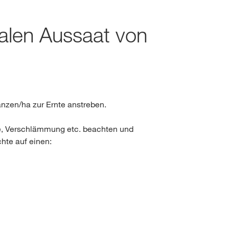
alen Aussaat von
Jura und Neuenburg (Ne
NICHT MEHR FRAGEN
 NICHT WECHSELN
Genferseeregion und Wal
Tessin
anzen/ha zur Ernte anstreben.
Freiburg (Fribourg)
nge, Verschlämmung etc. beachten und
hte auf einen: