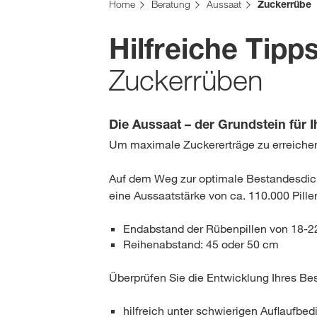
Sie befinden sich auf der KWS Website für die S
Home
Beratung
Aussaat
Zuckerrübe
Möchten Sie jetzt wechseln?
Hilfreiche Tip
JETZT WECHSELN
Zuckerrüben
Die Aussaat – der Grundstein für I
Um maximale Zuckererträge zu erreichen,
Auf dem Weg zur optimale Bestandesdicht
eine Aussaatstärke von ca. 110.000 Pill
Endabstand der Rübenpillen von 18-
Reihenabstand: 45 oder 50 cm
Überprüfen Sie die Entwicklung Ihres Be
hilfreich unter schwierigen Auflaufbe