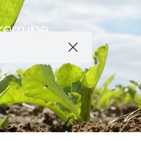
kerrübe
Produkte
Beratung
Stories & Event
Digital Services
Über uns
Kontakt