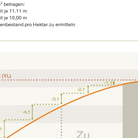
² betragen:
t je 11.11 m
t je 10,00 m
zenbestand pro Hektar zu ermitteln