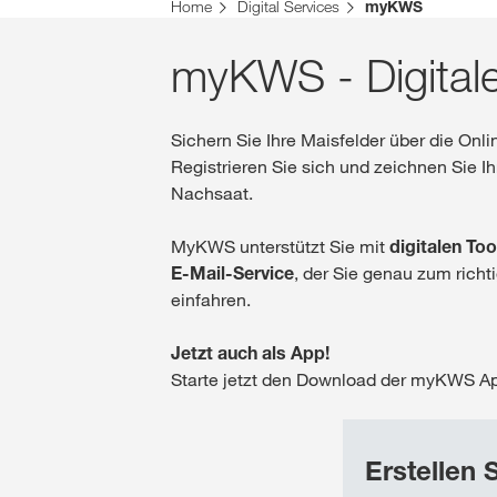
Sie befinden sich auf der KWS Website für die S
Home
Digital Services
myKWS
Möchten Sie jetzt wechseln?
myKWS - Digitale
JETZT WECHSELN
Sichern Sie Ihre Maisfelder über die O
Registrieren Sie sich und zeichnen Sie 
Nachsaat.
MyKWS unterstützt Sie mit
digitalen To
E-Mail-Service
, der Sie genau zum richt
einfahren.
Jetzt auch als App!
Starte jetzt den Download der myKWS Ap
Erstellen 