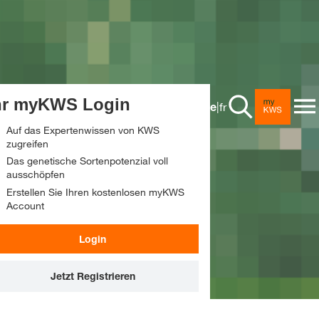
Beratung
Mais
Zuckerrübe
Aussaat
Stories & Events
hr myKWS Login
de
|
fr
Sorghum
Saatgut & Lösungen
Auf das Expertenwissen von KWS
Kontakt
zugreifen
Stories
Digital Services
Das genetische Sortenpotenzial voll
Raps
Bestandesführung
ausschöpfen
s
Events
Mittelland
Erstellen Sie Ihren kostenlosen myKWS
Account
Sonnenblumen
Nutzung
myKWS
Über uns
World of Farming
Zentral- und Nordwests
Login
Ernte
KWS SeedService
KWS SilageStory
Unternehmen
Nordoststschweiz
Jetzt Registrieren
myKWS App
Karriere
Südostschweiz