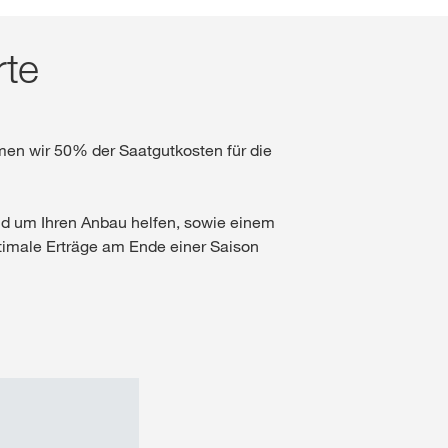
rte
Jura und Neuenburg (Ne
NICHT MEHR FRAGEN
 NICHT WECHSELN
Genferseeregion und Wal
men wir 50% der Saatgutkosten für die
Tessin
und um Ihren Anbau helfen, sowie einem
Freiburg (Fribourg)
ptimale Erträge am Ende einer Saison