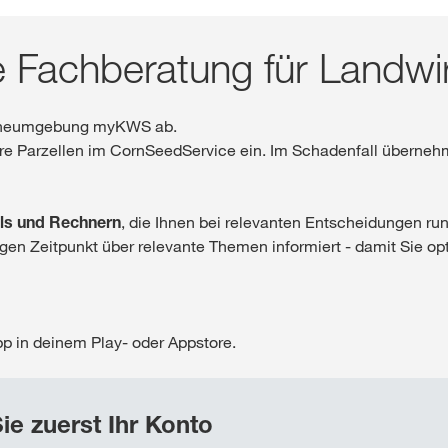
chweiz. Für diese Seite existiert eine alternative Seite für Ihr Land:
français
 Fachberatung für Landwi
DIESMAL
nlineumgebung myKWS ab.
Ihre Parzellen im CornSeedService ein. Im Schadenfall überneh
ols und Rechnern
, die Ihnen bei relevanten Entscheidungen r
igen Zeitpunkt über relevante Themen informiert - damit Sie o
p in deinem Play- oder Appstore.
Sie zuerst Ihr Konto