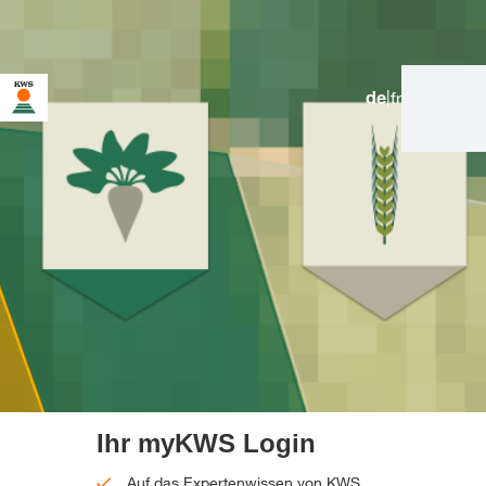
de
|
fr
Sie befinden sich auf der KWS Website für die Schweiz. Für
diese Seite existiert eine alternative Seite für Ihr Land:
Möchten Sie jetzt wechseln?
JETZT
NICHT MEHR
DIESMAL NICHT
WECHSELN
WECHSELN
FRAGEN
Ihr myKWS Login
Auf das Expertenwissen von KWS