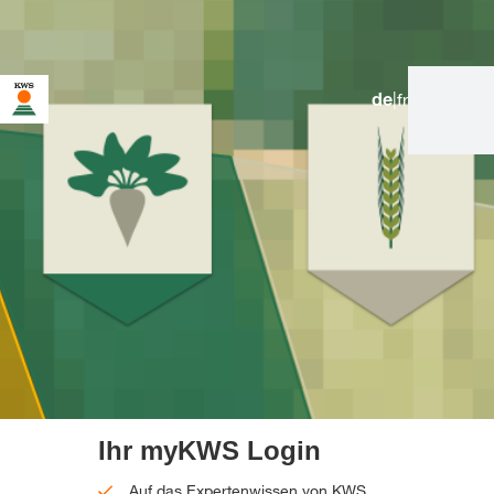
de
|
fr
Sie befinden sich auf der KWS Website für die Schweiz. Für
diese Seite existiert eine alternative Seite für Ihr Land:
Möchten Sie jetzt wechseln?
JETZT
NICHT MEHR
DIESMAL NICHT
WECHSELN
WECHSELN
FRAGEN
Ihr myKWS Login
Auf das Expertenwissen von KWS