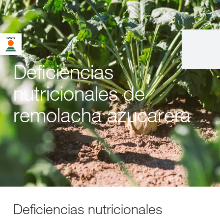
Deficiencias
nutricionales de
remolacha azucarera
Deficiencias nutricionales