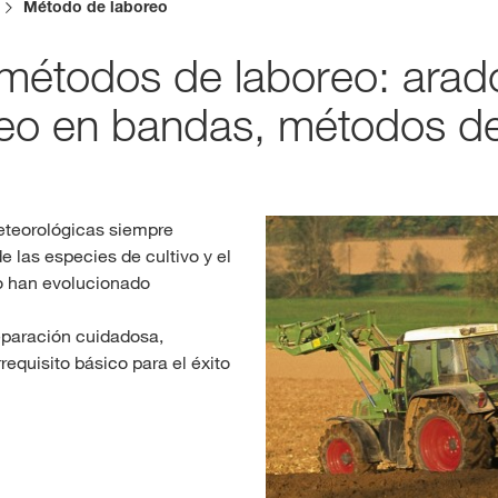
Método de laboreo
métodos de laboreo: arad
Contenidos ex
eo en bandas, métodos de
INIC
R
eteorológicas siempre
 las especies de cultivo y el
Temas inter
o han evolucionado
del Grupo 
kws.com/co
eparación cuidadosa,
requisito básico para el éxito