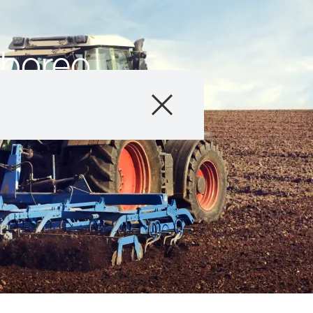
aboreo
Producto
Asesoramiento
Testimonios y E
Servicios Digital
Acerca de nosot
Contáctanos