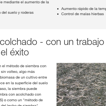
le mediante el aumento de la
Aumento rápido de la temp
del suelo y roderas
Control de malas hierbas
colchado - con un trabajo
el éxito
en el método de siembra con
 sin volteo, algo más
= biomasa de un cultivo entre
ece en la superficie del suelo
caso, la siembra puede
embra con acolchado con
mS) o como un "método de
n del lecho de siembra"