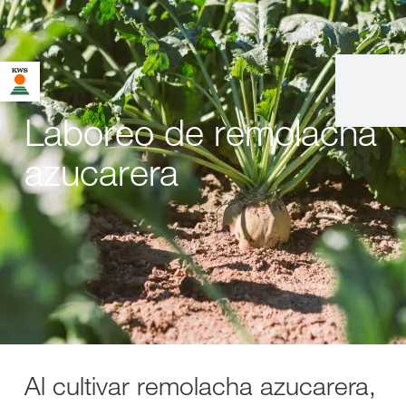
Laboreo de remolacha
azucarera
Al cultivar remolacha azucarera,