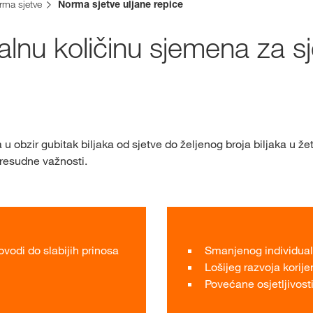
rma sjetve
Norma sjetve uljane repice
alnu količinu sjemena za sj
Ekskluzivni sa
s
myKWS-om
REG
a u obzir gubitak biljaka od sjetve do željenog broja biljaka u že
presudne važnosti.
Međunarod
Grupe na kw
vodi do slabijih prinosa
Smanjenog individual
Lošijeg razvoja korije
Povećane osjetljivosti