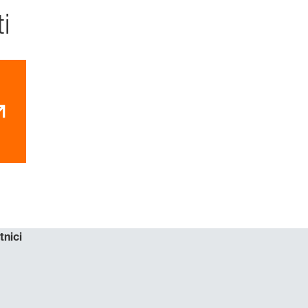
i
tnici