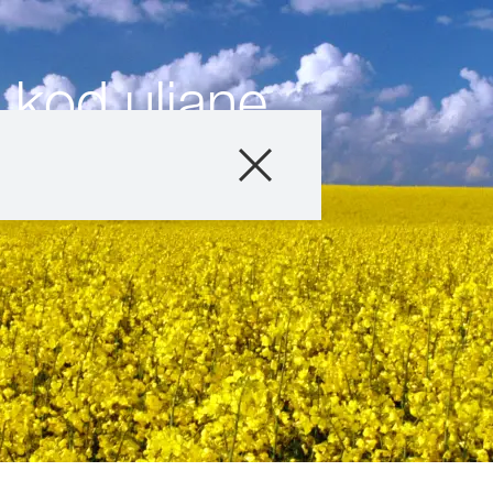
 kod uljane
Sortiment
Tehnologija uzg
Vijesti i noviteti
Digitalne usluge
O nama
Stručni savjetnic