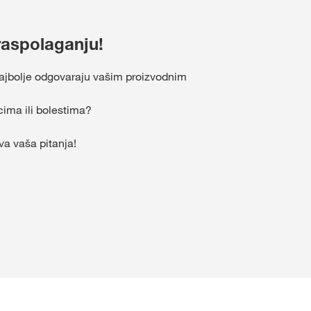
raspolaganju!
e najbolje odgovaraju vašim proizvodnim
cima ili bolestima?
a vaša pitanja!