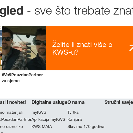
- sve što trebate znat
ogled
Želite li znati više o
KWS-u?
#VašPouzdanPartner
za sjeme
sti i noviteti
Digitalne usluge
O nama
Stručni savje
o materijali
myKWS
Tvrtka
šPouzdanPartner
Aplikacija myKWS
Karijera
mo raznoliko
KWS MAIA
Slavimo 170 godina