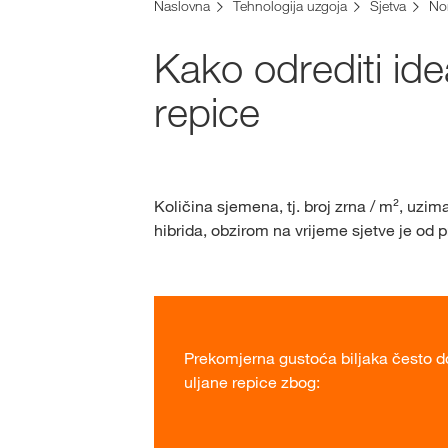
Naslovna
Tehnologija uzgoja
Sjetva
No
Kako odrediti ide
repice
Količina sjemena, tj. broj zrna / m², uzim
hibrida, obzirom na vrijeme sjetve je od 
Prekomjerna gustoća biljaka često do
uljane repice zbog: