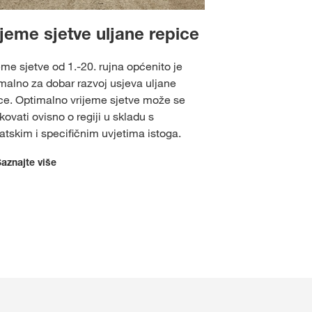
ijeme sjetve uljane repice
eme sjetve od 1.-20. rujna općenito je
malno za dobar razvoj usjeva uljane
ce. Optimalno vrijeme sjetve može se
ikovati ovisno o regiji u skladu s
atskim i specifičnim uvjetima istoga.
Saznajte više