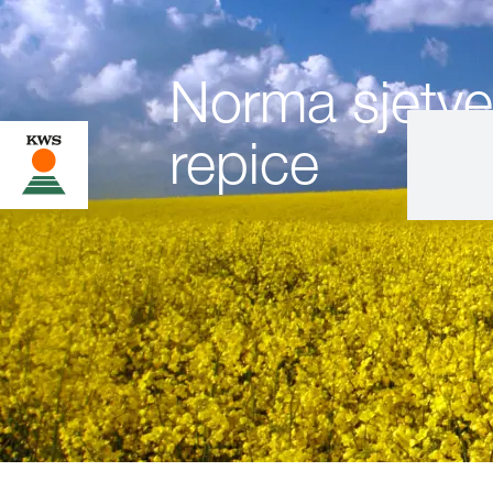
Norma sjetve
repice