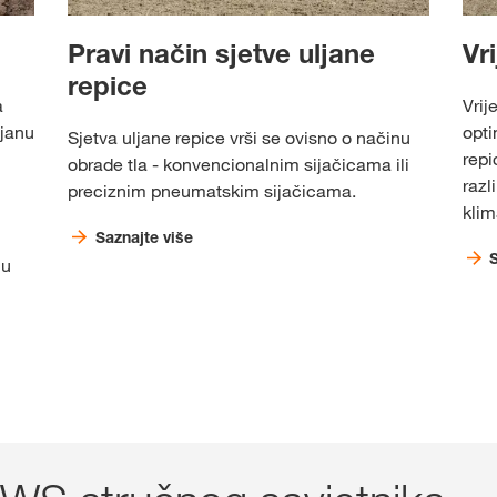
Pravi način sjetve uljane
Vr
repice
a
Vrij
ljanu
opti
Sjetva uljane repice vrši se ovisno o načinu
repi
obrade tla - konvencionalnim sijačicama ili
razl
preciznim pneumatskim sijačicama.
klim
Saznajte više
 u