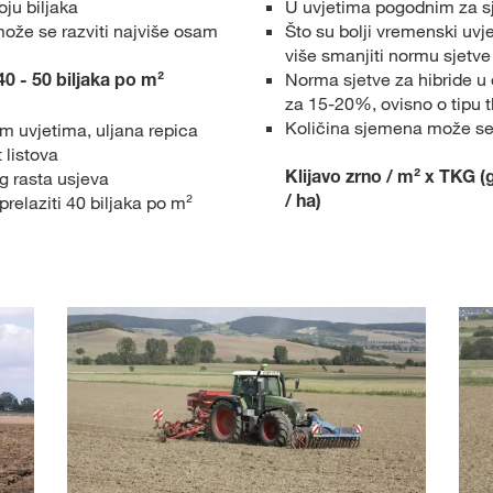
oju biljaka
U uvjetima pogodnim za sj
može se razviti najviše osam
Što su bolji vremenski uvje
više smanjiti normu sjetve
40 - 50 biljaka po m²
Norma sjetve za hibride u 
za 15-20%, ovisno o tipu t
Količina sjemena može se
m uvjetima, uljana repica
 listova
Klijavo zrno / m² x TKG (g
 rasta usjeva
/ ha)
prelaziti 40 biljaka po m²