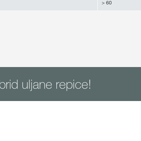
> 60
brid uljane repice!