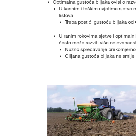
Optimalna gustoća biljaka ovisi o razv
U kasnim i teškim uvjetima sjetve 
listova
Treba postići gustoću biljaka od
U ranim rokovima sjetve i optimalni
često može razviti više od dvanaest
Nužno sprečavanje prekomjernog
Ciljana gustoća biljaka ne smije 