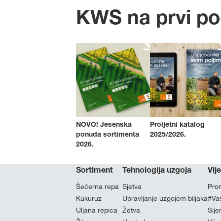
KWS na prvi p
NOVO! Jesenska
Proljetni katalog
ponuda sortimenta
2025/2026.
2026.
Sortiment
Tehnologija uzgoja
Vije
Šećerna repa
Sjetva
Prom
Kukuruz
Upravljanje uzgojem biljaka
#Va
Uljana repica
Žetva
Sije