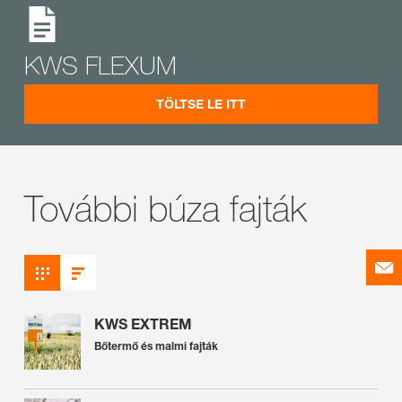
KWS FLEXUM
TÖLTSE LE ITT
További búza fajták
KWS EXTREM
Bőtermő és malmi fajták