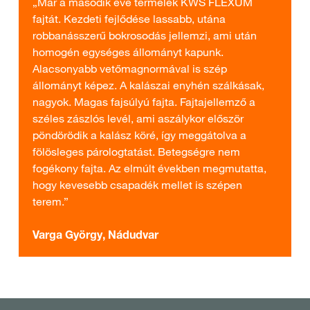
„Már a második éve termelek KWS FLEXUM
fajtát. Kezdeti fejlődése lassabb, utána
robbanásszerű bokrosodás jellemzi, ami után
homogén egységes állományt kapunk.
Alacsonyabb vetőmagnormával is szép
állományt képez. A kalászai enyhén szálkásak,
nagyok. Magas fajsúlyú fajta. Fajtajellemző a
széles zászlós levél, ami aszálykor először
pöndörödik a kalász köré, így meggátolva a
fölösleges párologtatást. Betegségre nem
fogékony fajta. Az elmúlt években megmutatta,
hogy kevesebb csapadék mellet is szépen
terem.”
Varga György, Nádudvar