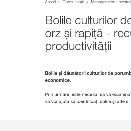
Acasă
Consultanţă
Managementul creșterii
Bolile culturilor
orz și rapiță - r
productivității
Bolile și dăunătorii culturilor de porumb
economice.
Prin urmare, este necesar să vă examinați
vă vor ajuta să identificați bolile și alte 