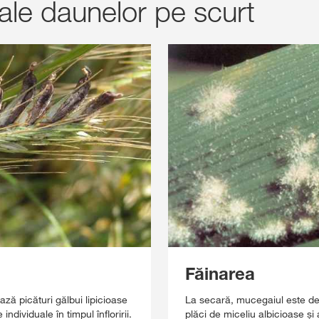
ale daunelor pe scurt
Făinarea
ază picături gălbui lipicioase
La secară, mucegaiul este de 
ndividuale în timpul înfloririi.
plăci de miceliu albicioase ș