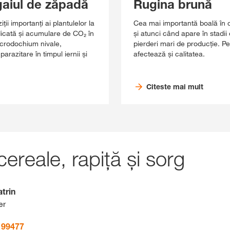
aiul de zăpadă
Rugina brună
ii importanți ai plantulelor la
Cea mai importantă boală în c
idicată și acumulare de CO₂ în
și atunci când apare în stadii
Microdochium nivale,
pierderi mari de producție. Pe
razitare în timpul iernii și
afectează și calitatea.
Citeste mai mult
ereale, rapiţă și sorg
trin
er
199477