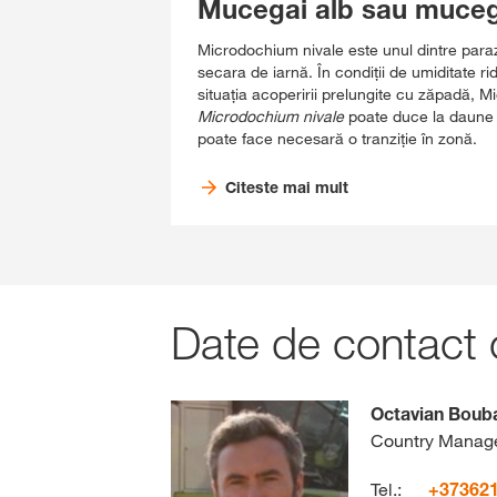
Mucegai alb sau muceg
Microdochium nivale este unul dintre paraziț
secara de iarnă. În condiții de umiditate r
situația acoperirii prelungite cu zăpadă, 
Microdochium nivale
poate duce la daune pa
poate face necesară o tranziție în zonă.
Citeste mai mult
Date de contact c
Octavian Bouba
Country Manag
Tel.:
+37362