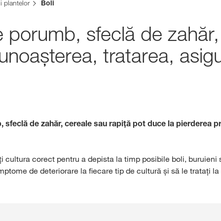
 plantelor
Boli
Admin
 de porumb, sfeclă de zahăr
ecunoașterea, tratarea, asig
Subiecte in
Grupului KW
kws.com/co
, sfeclă de zahăr, cereale sau rapiță pot duce la pierderea pr
 cultura corect pentru a depista la timp posibile boli, buruien
simptome de deteriorare la fiecare tip de cultură și să le tratați la