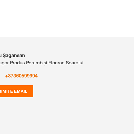
u Șaganean
ger Produs Porumb și Floarea Soarelui
+37360599994
RIMITE EMAIL