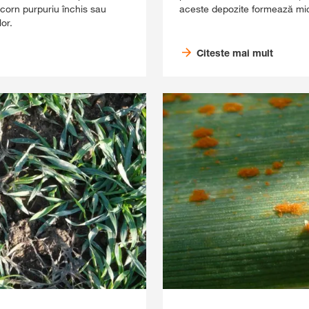
 corn purpuriu închis sau
aceste depozite formează mici
or.
Citeste mai mult