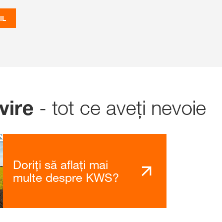
IL
- tot ce aveți nevoie
vire
Doriți să aflați mai
multe despre KWS?