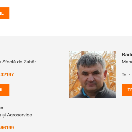
IL
Rad
 Sfeclă de Zahăr
Mana
132197
Tel.:
IL
T
an
 și Agroservice
866199