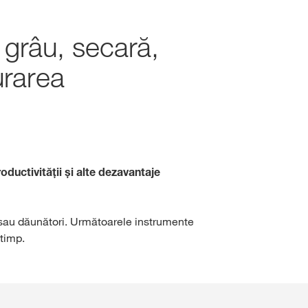
, grâu, secară,
ale
urarea
ternațional
S la
r
oductivității și alte dezavantaje
i sau dăunători. Următoarele instrumente
 timp.