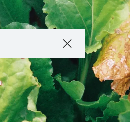
Produse
Consultanţă
Istorii si evenim
Servicii Digitale
Despre noi
Contactaţi-ne