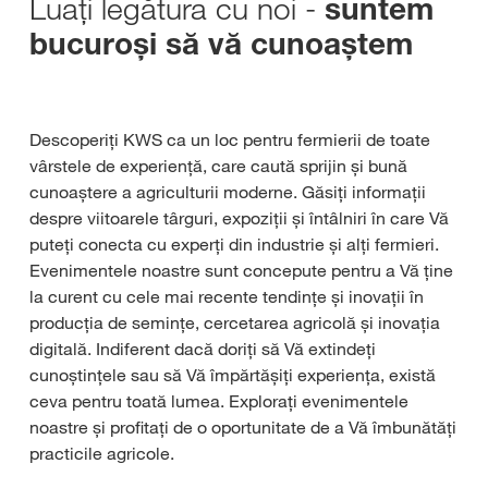
Luați legătura cu noi -
suntem
bucuroși să vă cunoaștem
Descoperiți KWS ca un loc pentru fermierii de toate
vârstele de experiență, care caută sprijin și bună
cunoaștere a agriculturii moderne. Găsiți informații
despre viitoarele târguri, expoziții și întâlniri în care Vă
puteți conecta cu experți din industrie și alți fermieri.
Evenimentele noastre sunt concepute pentru a Vă ține
la curent cu cele mai recente tendințe și inovații în
producția de semințe, cercetarea agricolă și inovația
digitală. Indiferent dacă doriți să Vă extindeți
cunoștințele sau să Vă împărtășiți experiența, există
ceva pentru toată lumea. Explorați evenimentele
noastre și profitați de o oportunitate de a Vă îmbunătăți
practicile agricole.