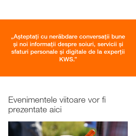
Așteptați cu nerăbdare conversații bune
și noi informații despre soiuri, servicii și
sfaturi personale și digitale de la experții
KWS.
Evenimentele viitoare vor fi
prezentate aici