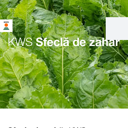
KWS
Sfeclă de zahăr