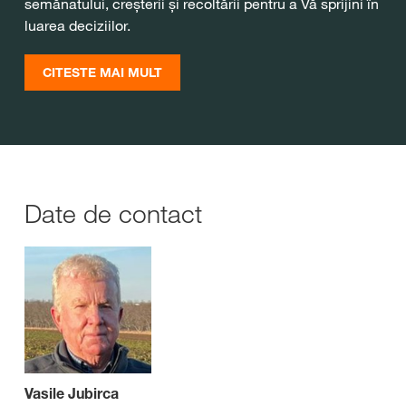
semănatului, creșterii și recoltării pentru a Vă sprijini în
luarea deciziilor.
CITESTE MAI MULT
Date de contact
Vasile Jubirca