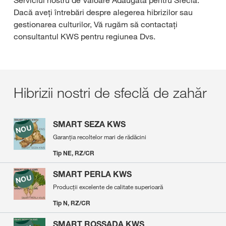
Serviciul nostru de Valoare Adăugată pentru Sfeclă.
Dacă aveți întrebări despre alegerea hibrizilor sau
gestionarea culturilor, Vă rugăm să contactați
consultantul KWS pentru regiunea Dvs.
Hibrizii nostri de sfeclă de zahăr
SMART SEZA KWS
Garanția recoltelor mari de rădăcini
Tip NE, RZ/CR
SMART PERLA KWS
Producții excelente de calitate superioară
Tip N, RZ/CR
SMART ROSSADA KWS