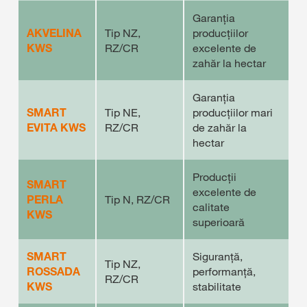
Garanția
AKVELINA
Tip NZ,
producțiilor
KWS
RZ/CR
excelente de
zahăr la hectar
Garanția
SMART
Tip NE,
producțiilor mari
EVITA KWS
RZ/CR
de zahăr la
hectar
Producții
SMART
excelente de
PERLA
Tip N, RZ/CR
calitate
KWS
superioară
SMART
Siguranță,
Tip NZ,
ROSSADA
performanță,
RZ/CR
KWS
stabilitate