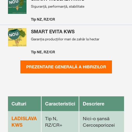
Siguranță, performanță, stabilitate
Tip NZ, RZ/CR
SMART EVITA KWS
Garanția producțiilor mari de zahăr la hectar
Tip NE, RZ/CR
PREZENTARE GENERALĂ A HIBRIZILOR
Culturi
Caracteristici
Descriere
LADISLAVA
Tip N,
Nici-o șansă
KWS
RZ/CR+
Cercosporiozei