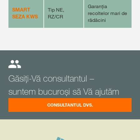
Garanția
SMART
Tip NE,
recoltelor mari de
SEZA KWS
RZ/CR
rădăcini
Găsiți-Vă consultantul –
suntem bucuroși să Vă ajutăm
CONSULTANTUL DVS.