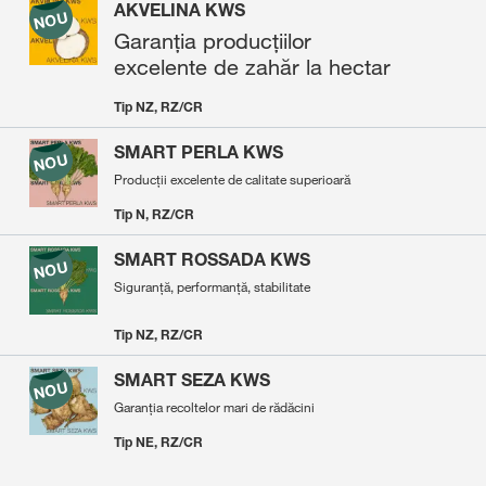
AKVELINA KWS
Garanția producțiilor
excelente de zahăr la hectar
Tip NZ, RZ/CR
SMART PERLA KWS
Producții excelente de calitate superioară
Tip N, RZ/CR
SMART ROSSADA KWS
Siguranță, performanță, stabilitate
Tip NZ, RZ/CR
SMART SEZA KWS
Garanția recoltelor mari de rădăcini
Tip NE, RZ/CR