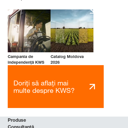
Campania de
Catalog Moldova
independenţă KWS
2026
Doriți să aflați mai
multe despre KWS?
Produse
Consultanţă