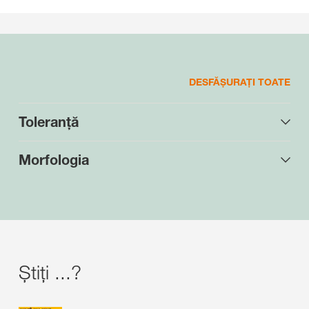
DESFĂȘURAȚI TOATE
Toleranță
Morfologia
Știți ...?