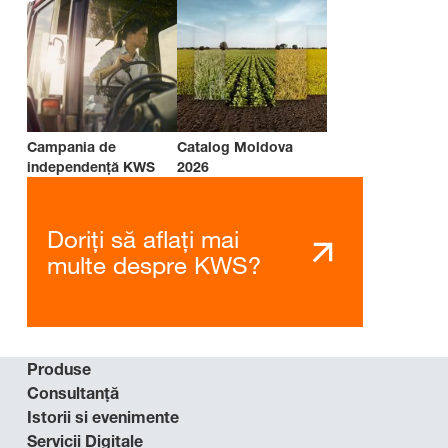
Campania de
Catalog Moldova
independenţă KWS
2026
Doriți să aflați mai
multe despre KWS?
Produse
Consultanţă
Istorii si evenimente
Servicii Digitale