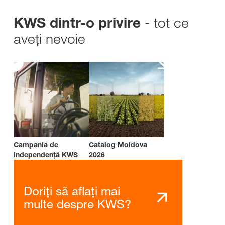
- tot ce
KWS dintr-o privire
aveți nevoie
Campania de
Catalog Moldova
independenţă KWS
2026
Doriți să aflați mai
multe despre KWS?