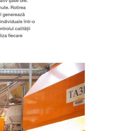
ativ șase ore.
nute. Rotirea
ul generează
ndividuale într-o
trolul calității
iza fiecare