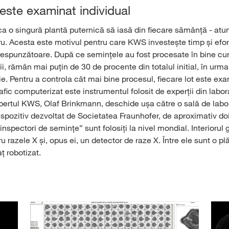
 este examinat individual
ca o singură plantă puternică să iasă din fiecare sămânță - atu
ru. Acesta este motivul pentru care KWS investește timp și efor
espunzătoare. După ce semințele au fost procesate în bine cu
ii, rămân mai puțin de 30 de procente din totalul initial, în urm
ie. Pentru a controla cât mai bine procesul, fiecare lot este exa
ic computerizat este instrumentul folosit de experții din labora
xpertul KWS, Olaf Brinkmann, deschide ușa către o sală de labor
ispozitiv dezvoltat de Societatea Fraunhofer, de aproximativ do
„inspectori de semințe” sunt folosiți la nivel mondial. Interiorul
u razele X și, opus ei, un detector de raze X. Între ele sunt o pl
ț robotizat.