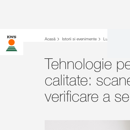
Acasă
Istorii si evenimente
Lumea Agricol
Tehnologie p
calitate: sca
verificare a s