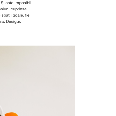
 Și este imposibil
nsiuni cuprinse
spații goale, fie
ea. Desigur,