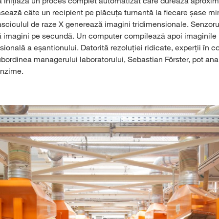
a inițiază un proces complet automatizat care durează aproxim
asează câte un recipient pe plăcuța turnantă la fiecare șase mi
 fasciculul de raze X generează imagini tridimensionale. Senzor
 imagini pe secundă. Un computer compilează apoi imaginile i
onală a eșantionului. Datorită rezoluției ridicate, experții în con
bordinea managerului laboratorului, Sebastian Förster, pot anal
unzime.