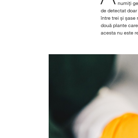
numiți ge
de detectat doar
între trei și șas
două plante care 
acesta nu este re