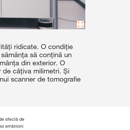
tăți ridicate. O condiție
ca sămânța să conțină un
mânța din exterior. O
 de câțiva milimetri. Și
unui scanner de tomografie
de sfeclă de
doi embrioni