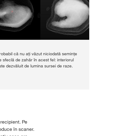
robabil că nu ați văzut niciodată semințe
e sfeclă de zahăr în acest fel: interiorul
ste dezvăluit de lumina sursei de raze.
recipient. Pe
roduce în scaner.