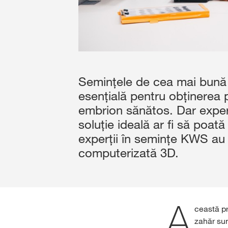
Semințele de cea mai bună ca
esențială pentru obținerea 
embrion sănătos. Dar experț
soluție ideală ar fi să poată
experții în semințe KWS au 
computerizată 3D.
A
ceastă p
zahăr sun