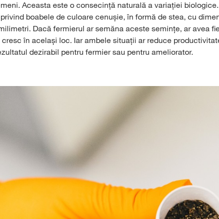
meni. Aceasta este o consecință naturală a variației biologice.
 privind boabele de culoare cenușie, în formă de stea, cu dime
e milimetri. Dacă fermierul ar semăna aceste semințe, ar avea fie 
cresc în același loc. Iar ambele situații ar reduce productivitat
zultatul dezirabil pentru fermier sau pentru ameliorator.