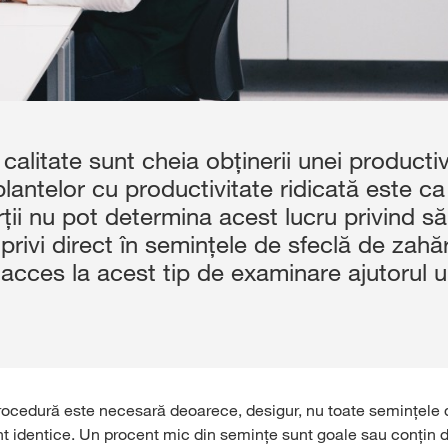
litate sunt cheia obținerii unei productivi
plantelor cu productivitate ridicată este 
ii nu pot determina acest lucru privind să
 privi direct în semințele de sfeclă de zahăr
acces la acest tip de examinare ajutorul 
rocedură este necesară deoarece, desigur, nu toate semințele 
t identice. Un procent mic din semințe sunt goale sau conțin 