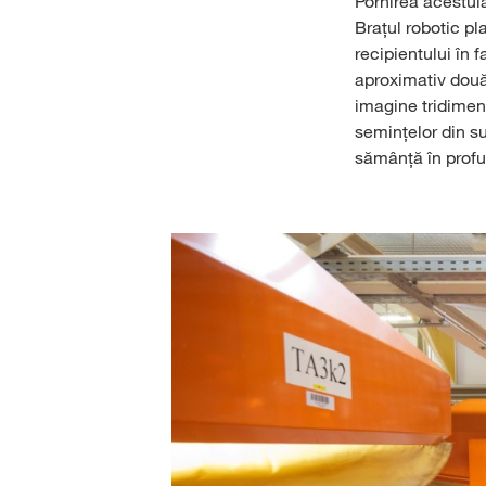
Pornirea acestui
Brațul robotic pl
recipientului în
aproximativ două
imagine tridimensi
semințelor din su
sămânță în prof