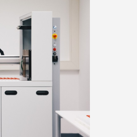
ale
ternațional
S la
r