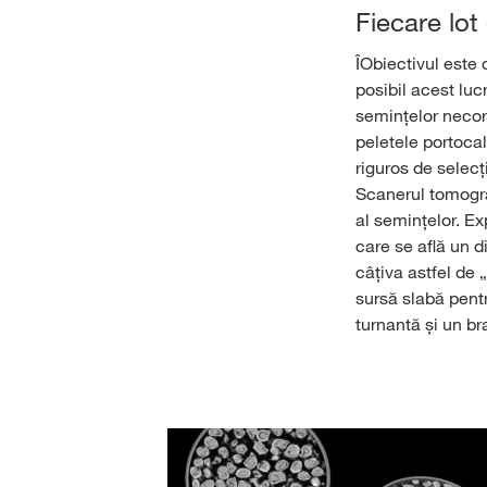
Fiecare lot
ÎObiectivul este 
posibil acest luc
semințelor necor
peletele portocal
riguros de selecț
Scanerul tomograf
al semințelor. E
care se află un d
câțiva astfel de 
sursă slabă pentr
turnantă și un bra