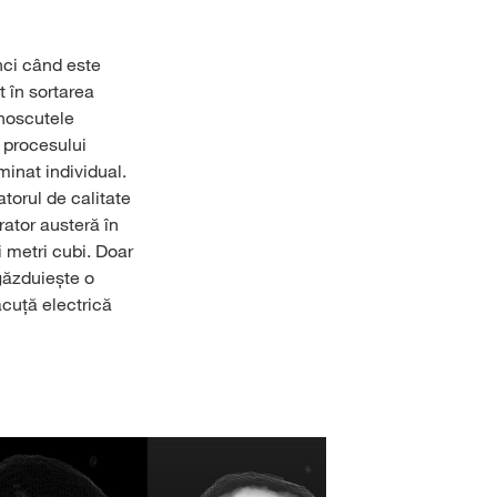
nci când este
t în sortarea
noscutele
a procesului
minat individual.
torul de calitate
ator austeră în
i metri cubi. Doar
 găzduiește o
ăcuță electrică