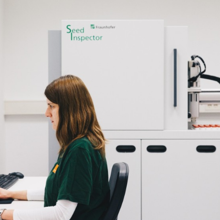
Admin
Subiecte in
Grupului KW
kws.com/co