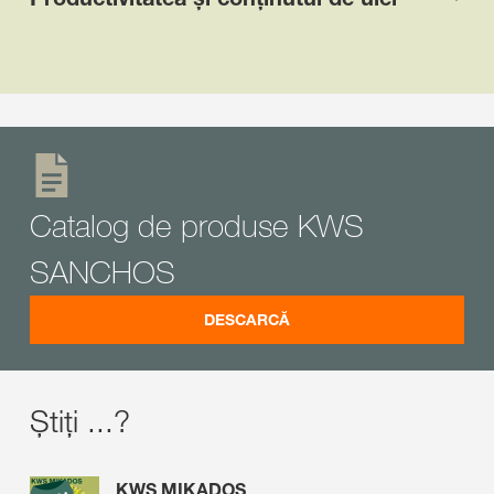
Catalog de produse KWS
SANCHOS
DESCARCĂ
Știți ...?
KWS MIKADOS