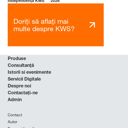
independenţă KWS
2026
Doriți să aflați mai
multe despre KWS?
Produse
Consultanţă
Istorii si evenimente
Servicii Digitale
Despre noi
Contactaţi-ne
Admin
Contact
Autor