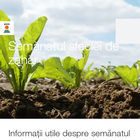
Semănatul sfeclei de
zahăr
Informații utile despre semănatul