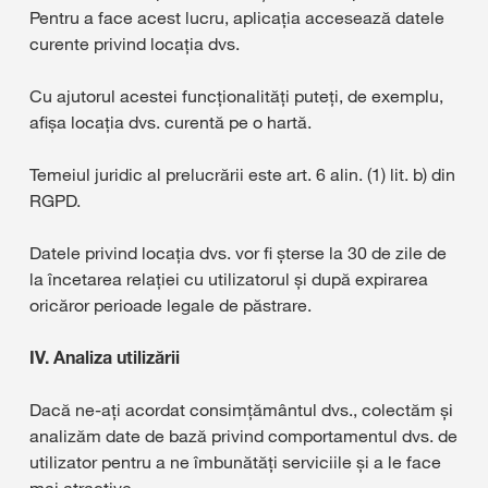
Pentru a face acest lucru, aplicația accesează datele
curente privind locația dvs.
Cu ajutorul acestei funcţionalităţi puteţi, de exemplu,
afişa locaţia dvs. curentă pe o hartă.
Temeiul juridic al prelucrării este art. 6 alin. (1) lit. b) din
RGPD.
Datele privind locația dvs. vor fi șterse la 30 de zile de
la încetarea relației cu utilizatorul și după expirarea
oricăror perioade legale de păstrare.
IV. Analiza utilizării
Dacă ne-ați acordat consimțământul dvs., colectăm și
analizăm date de bază privind comportamentul dvs. de
utilizator pentru a ne îmbunătăți serviciile și a le face