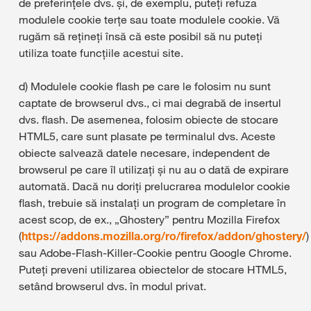
de preferințele dvs. și, de exemplu, puteți refuza
modulele cookie terțe sau toate modulele cookie. Vă
rugăm să rețineți însă că este posibil să nu puteți
utiliza toate funcțiile acestui site.
d) Modulele cookie flash pe care le folosim nu sunt
captate de browserul dvs., ci mai degrabă de insertul
dvs. flash. De asemenea, folosim obiecte de stocare
HTML5, care sunt plasate pe terminalul dvs. Aceste
obiecte salvează datele necesare, independent de
browserul pe care îl utilizați și nu au o dată de expirare
automată. Dacă nu doriți prelucrarea modulelor cookie
flash, trebuie să instalați un program de completare în
acest scop, de ex., „Ghostery” pentru Mozilla Firefox
(
https://addons.mozilla.org/ro/firefox/addon/ghostery/
)
sau Adobe-Flash-Killer-Cookie pentru Google Chrome.
Puteți preveni utilizarea obiectelor de stocare HTML5,
setând browserul dvs. în modul privat.