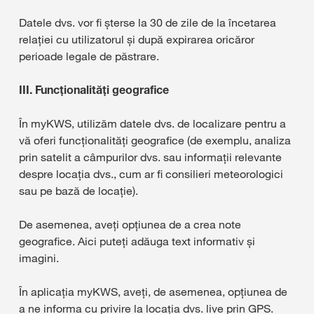
Datele dvs. vor fi șterse la 30 de zile de la încetarea
relației cu utilizatorul și după expirarea oricăror
perioade legale de păstrare.
III. Funcționalități geografice
În myKWS, utilizăm datele dvs. de localizare pentru a
vă oferi funcționalități geografice (de exemplu, analiza
prin satelit a câmpurilor dvs. sau informații relevante
despre locația dvs., cum ar fi consilieri meteorologici
sau pe bază de locație).
De asemenea, aveți opțiunea de a crea note
geografice. Aici puteţi adăuga text informativ şi
imagini.
În aplicația myKWS, aveți, de asemenea, opțiunea de
a ne informa cu privire la locația dvs. live prin GPS.