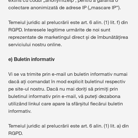
extins cu codul „anonymizeIp”, pentru a garanta o
colectare anonimizată de adrese IP („mascare IP”).
Temeiul juridic al prelucrării este art. 6 alin. (1) lit. f) din
RGPD. Interesele legitime urmărite de noi sunt
reprezentate de marketingul direct și de îmbunătățirea
serviciului nostru online.
e) Buletin informativ
Vi se va trimite prin e-mail un buletin informativ numai
dacă ați comandat în mod explicit buletinul respectiv
pe site-ul nostru. Dacă nu mai doriți să primiți prin
buletinul informativ prin e-mail, vă puteți dezabona
utilizând linkul care apare la sfârșitul fiecărui buletin
informativ.
Temeiul juridic al prelucrării este art. 6 alin. (1) lit. a) din
RGPD.