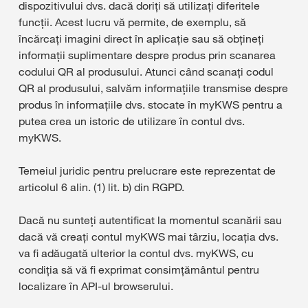
dispozitivului dvs. dacă doriți să utilizați diferitele
funcții. Acest lucru vă permite, de exemplu, să
încărcați imagini direct în aplicație sau să obțineți
informații suplimentare despre produs prin scanarea
codului QR al produsului. Atunci când scanați codul
QR al produsului, salvăm informațiile transmise despre
produs în informațiile dvs. stocate în myKWS pentru a
putea crea un istoric de utilizare în contul dvs.
myKWS.
Temeiul juridic pentru prelucrare este reprezentat de
articolul 6 alin. (1) lit. b) din RGPD.
Dacă nu sunteți autentificat la momentul scanării sau
dacă vă creați contul myKWS mai târziu, locația dvs.
va fi adăugată ulterior la contul dvs. myKWS, cu
condiția să vă fi exprimat consimțământul pentru
localizare în API-ul browserului.