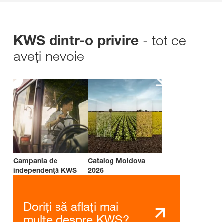
- tot ce
KWS dintr-o privire
aveți nevoie
Campania de
Catalog Moldova
independenţă KWS
2026
Doriți să aflați mai
multe despre KWS?