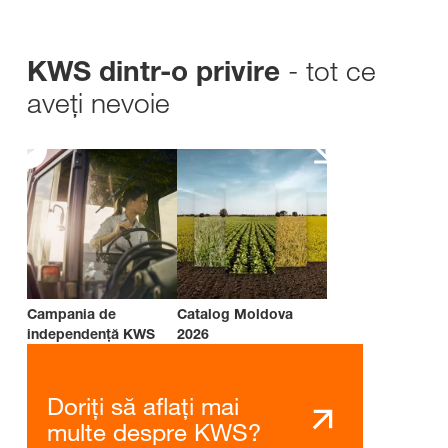
- tot ce
KWS dintr-o privire
aveți nevoie
Campania de
Catalog Moldova
independenţă KWS
2026
Doriți să aflați mai
multe despre KWS?