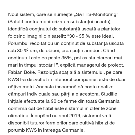
Noul sistem, care se numește „SAT TS-Monitoring”
(Satelit pentru monitorizarea substanței uscate),
identifică conținutul de substanță uscată a plantelor
folosind imagini din satelit: “30 - 35 % este ideal.
Porumbul recoltat cu un conținut de substanță uscată
sub 30 % are, de obicei, prea puțin amidon. Când
conținutul este de peste 35%, pot exista pierderi mai
mari în timpul stocării ”, explică managerul de proiect,
Fabian Böke. Rezoluția spațială a sistemului, pe care
KWS l-a dezvoltat în interiorul companiei, este de doar
câțiva metri. Aceasta înseamnă că poate analiza
câmpuri individuale sau părți ale acestora. Studiile
inițiale efectuate la 90 de ferme din toată Germania
confirmă cât de fiabil este sistemul în diferite zone
climatice. Începând cu anul 2019, sistemul va fi
disponibil tuturor fermierilor care cultivă hibrizi de
porumb KWS în întreaga Germanie.