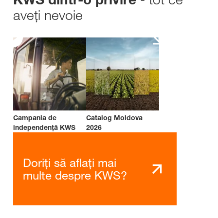
aveți nevoie
Campania de
Catalog Moldova
independenţă KWS
2026
Doriți să aflați mai
multe despre KWS?