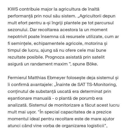
KWS contribuie major la agricultura de înaltă
performanță prin noul său sistem. „Agricultorii depun
mult efort pentru a-și îngriji plantele pe tot parcursul
sezonului. Dar recoltarea acestora la un moment
nepotrivit poate însemna că resursele utilizate, cum ar
fi semințele, echipamentele agricole, motorina și
timpul de lucru, ajung să nu ofere cele mai bune
rezultate posibile. Prognoza asistată prin satelit
asigură un randament maxim ”, spune Böke.
Fermierul Matthias Ebmeyer folosește deja sistemul și
îi confirmă avantajele: „Înainte de SAT TS-Monitoring,
conținutul de substanță uscată era determinat prin
eșantionare manuală - o plantă de porumb era
analizată. Sistemul de monitorizare a făcut acest lucru
mult mai ușor. "În special capacitatea de a prezice
momentul ideal pentru recoltare este de mare ajutor
atunci când vine vorba de organizarea logisticii",