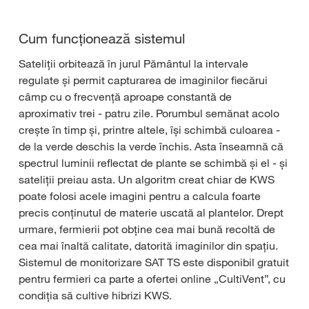
Cum funcționează sistemul
Sateliții orbitează în jurul Pământul la intervale
regulate și permit capturarea de imaginilor fiecărui
câmp cu o frecvență aproape constantă de
aproximativ trei - patru zile. Porumbul semănat acolo
crește în timp și, printre altele, își schimbă culoarea -
de la verde deschis la verde închis. Asta înseamnă că
spectrul luminii reflectat de plante se schimbă și el - și
sateliții preiau asta. Un algoritm creat chiar de KWS
poate folosi acele imagini pentru a calcula foarte
precis conținutul de materie uscată al plantelor. Drept
urmare, fermierii pot obține cea mai bună recoltă de
cea mai înaltă calitate, datorită imaginilor din spațiu.
Sistemul de monitorizare SAT TS este disponibil gratuit
pentru fermieri ca parte a ofertei online „CultiVent”, cu
condiția să cultive hibrizi KWS.