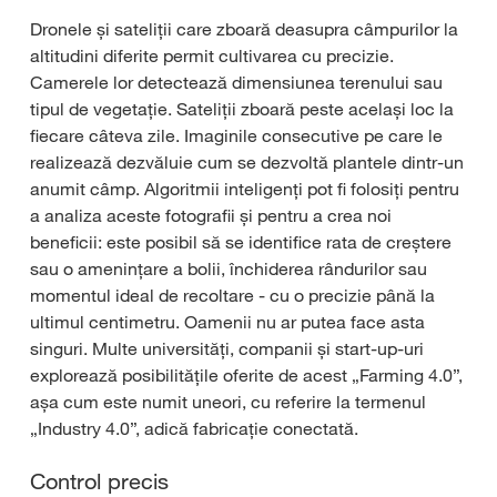
Dronele și sateliții care zboară deasupra câmpurilor la
altitudini diferite permit cultivarea cu precizie.
Camerele lor detectează dimensiunea terenului sau
tipul de vegetație. Sateliții zboară peste același loc la
fiecare câteva zile. Imaginile consecutive pe care le
realizează dezvăluie cum se dezvoltă plantele dintr-un
anumit câmp. Algoritmii inteligenți pot fi folosiți pentru
a analiza aceste fotografii și pentru a crea noi
beneficii: este posibil să se identifice rata de creștere
sau o amenințare a bolii, închiderea rândurilor sau
momentul ideal de recoltare - cu o precizie până la
ultimul centimetru. Oamenii nu ar putea face asta
singuri. Multe universități, companii și start-up-uri
explorează posibilitățile oferite de acest „Farming 4.0”,
așa cum este numit uneori, cu referire la termenul
„Industry 4.0”, adică fabricație conectată.
Control precis