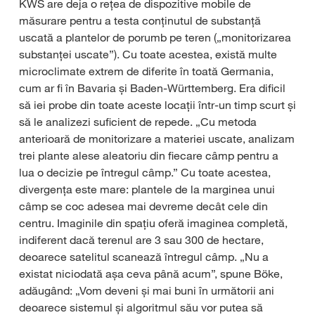
KWS are deja o rețea de dispozitive mobile de
măsurare pentru a testa conținutul de substanță
uscată a plantelor de porumb pe teren („monitorizarea
substanței uscate”). Cu toate acestea, există multe
microclimate extrem de diferite în toată Germania,
cum ar fi în Bavaria și Baden-Württemberg. Era dificil
să iei probe din toate aceste locații într-un timp scurt și
să le analizezi suficient de repede. „Cu metoda
anterioară de monitorizare a materiei uscate, analizam
trei plante alese aleatoriu din fiecare câmp pentru a
lua o decizie pe întregul câmp.” Cu toate acestea,
divergența este mare: plantele de la marginea unui
câmp se coc adesea mai devreme decât cele din
centru. Imaginile din spațiu oferă imaginea completă,
indiferent dacă terenul are 3 sau 300 de hectare,
deoarece satelitul scanează întregul câmp. „Nu a
existat niciodată așa ceva până acum”, spune Böke,
adăugând: „Vom deveni și mai buni în următorii ani
deoarece sistemul și algoritmul său vor putea să