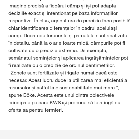
imagine precisă a fiecărui câmp și își pot adapta
deciziile exact și intenționat pe baza informațiilor
respective. În plus, agricultura de precizie face posibilă
chiar identificarea diferențelor în cadrul aceluiași
câmp. Deoarece terenurile și parcelele sunt analizate
în detaliu, până la o arie foarte mică, câmpurile pot fi
cultivate cu o precizie extremă. De exemplu,
semănatul semințelor și aplicarea îngrășămintelor pot
fi realizate cu o precizie de ordinul centimetrilor.
„Zonele sunt fertilizate și irigate numai dacă este
necesar. Acest lucru duce la utilizarea mai eficientă a
resurselor și astfel la o sustenabilitate mai mare ”,
spune Böke. Acesta este unul dintre obiectivele
principale pe care KWS își propune să le atingă cu
oferta sa pentru fermieri.