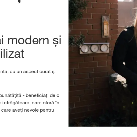
i modern și
ilizat
tă, cu un aspect curat și
unătățită - beneficiați de o
mai atrăgătoare, care oferă în
e care aveți nevoie pentru