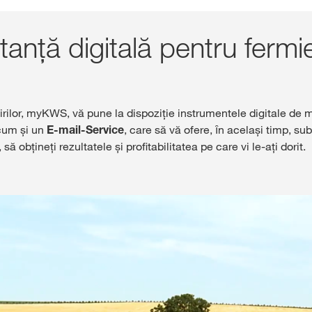
Admin
nță digitală pentru fermie
Subiecte in
Grupului KW
kws.com/co
rilor, myKWS, vă pune la dispoziţie instrumentele digitale de mai
ecum şi un
E-mail-Service
, care să vă ofere, ȋn acelaşi timp, s
, să obţineţi rezultatele şi profitabilitatea pe care vi le-aţi dorit.