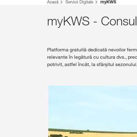
Acasă
Servicii Digitale
myKWS
myKWS - Consulta
Platforma gratuită dedicată nevoilor fermi
relevante ȋn legătură cu cultura dvs., pr
potrivit, astfel ȋncât, la sfârşitul sezonului