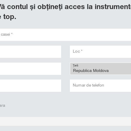
-Vă contul și obțineți acces la instrument
 top.
 casei *
Loc *
Țară
Numar de telefon
ara