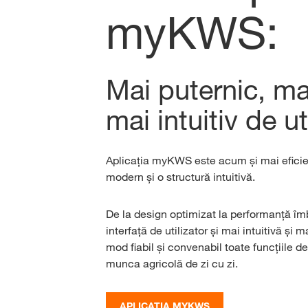
myKWS:
Mai puternic, ma
mai intuitiv de ut
Aplicația myKWS este acum și mai eficien
modern și o structură intuitivă.
De la design optimizat la performanță îmb
interfață de utilizator și mai intuitivă și 
mod fiabil și convenabil toate funcțiile d
munca agricolă de zi cu zi.
APLICAȚIA MYKWS