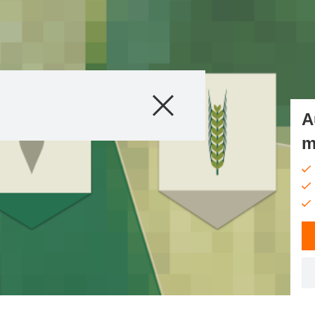
Produse
A
Consultanţă
m
Istorii si evenim
Servicii Digitale
Despre noi
Contactaţi-ne