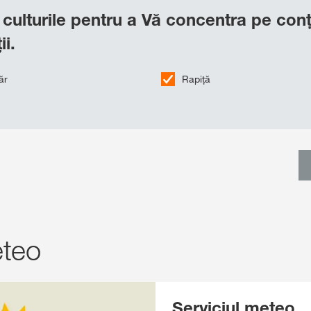
 culturile pentru a Vă concentra pe conț
ii.
ăr
Rapiţă
eteo
Serviciul meteo