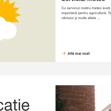
Cu serviciul nostru meteo aveți 
importanți pentru agricultură. T
vântului și multe altele ...
Află mai mult
cație