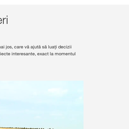
ri
ale
ternațional
S la
r
 jos, care vă ajută să luați decizii
ubiecte interesante, exact la momentul