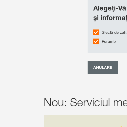
Alegeți-Vă
și informaț
Sfeclă de zah
Porumb
ANULARE
Nou: Serviciul m