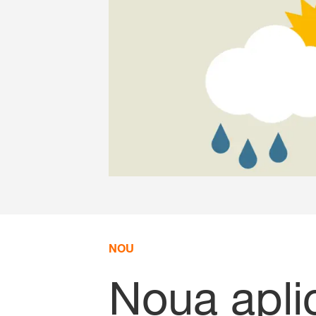
NOU
Noua apli