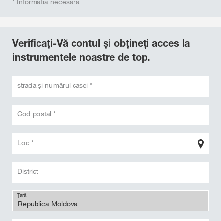
* Informatia necesara
Verificați-Vă contul și obțineți acces la
instrumentele noastre de top.
strada și numărul casei *
Cod postal *
Loc *
District
Țară