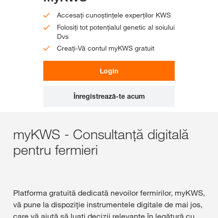
Accesați cunoștințele experților KWS
Folosiți tot potențialul genetic al soiului
Dvs
Creați-Vă contul myKWS gratuit
Login
Înregistrează-te acum
myKWS - Consultanță digitală
pentru fermieri
Platforma gratuită dedicată nevoilor fermirilor, myKWS,
vă pune la dispoziţie instrumentele digitale de mai jos,
care vă ajută să luați decizii relevante ȋn legătură cu