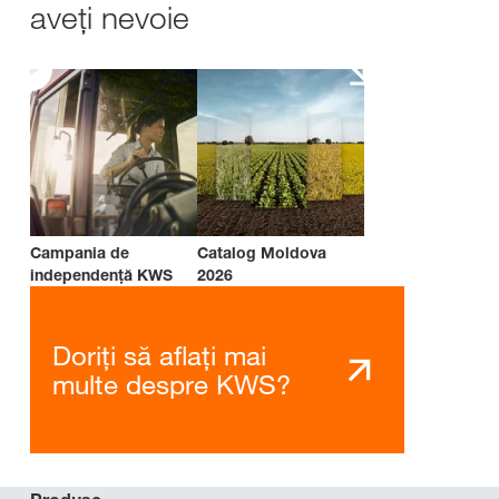
aveți nevoie
Campania de
Catalog Moldova
independenţă KWS
2026
Doriți să aflați mai
multe despre KWS?