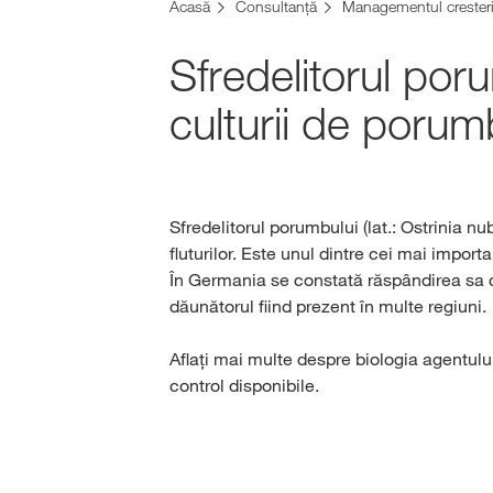
Acasă
Consultanță
Managementul cresterii
Sfredelitorul por
culturii de porum
Sfredelitorul porumbului (lat.: Ostrinia nub
fluturilor. Este unul dintre cei mai import
În Germania se constată răspândirea sa c
dăunătorul fiind prezent în multe regiuni.
Aflați mai multe despre biologia agentulu
control disponibile.