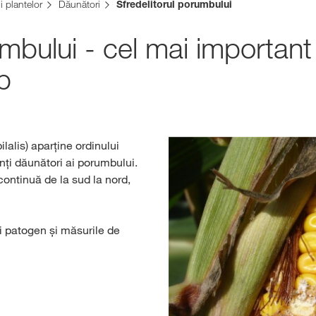
 plantelor
Dăunători
Sfredelitorul porumbului
Platforma de Rez
umbului - cel mai important
KWS
b
Conținut exclu
cu
myKWS
AUT
ilalis) aparține ordinului
anți dăunători ai porumbului.
ÎN
ontinuă de la sud la nord,
Subiecte in
i patogen și măsurile de
Grupului KW
kws.com/co