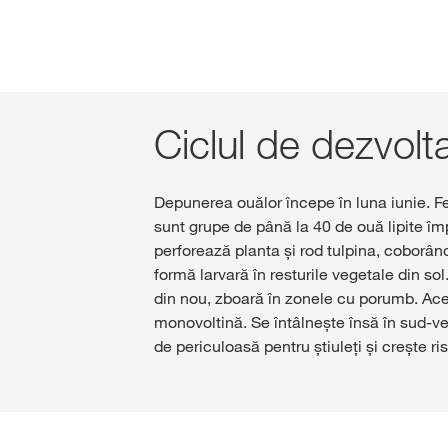
Ciclul de dezvolt
Depunerea ouălor începe în luna iunie. Fe
sunt grupe de până la 40 de ouă lipite îm
perforează planta și rod tulpina, coborând
formă larvară în resturile vegetale din sol
din nou, zboară în zonele cu porumb. Aces
monovoltină. Se întâlnește însă în sud-ve
de periculoasă pentru știuleți și crește ris