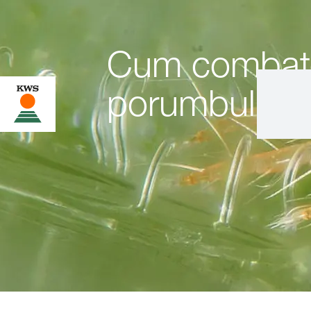
Cum combateț
porumbului