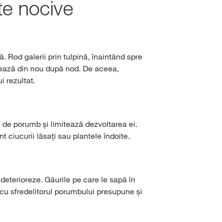
te nocive
. Rod galerii prin tulpină, înaintând spre
orează din nou după nod. De aceea,
i rezultat.
a de porumb și limitează dezvoltarea ei.
 ciucurii lăsați sau plantele îndoite.
l deterioreze. Găurile pe care le sapă în
e cu sfredelitorul porumbului presupune și