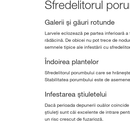
Sfredelitorul por
Galerii și găuri rotunde
Larvele eclozează pe partea inferioară a f
rădăcină. De obicei nu pot trece de nodur
semnele tipice ale infestării cu sfredelito
Îndoirea plantelor
Sfredelitorul porumbului care se hrănește 
Stabilitatea porumbului este de asemenea a
Infestarea știuletelui
Dacă perioada depunerii ouălor coincide cu 
știuleți sunt căi excelente de intrare pen
un risc crescut de fuzarioză.