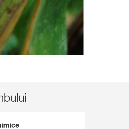
mbului
imice