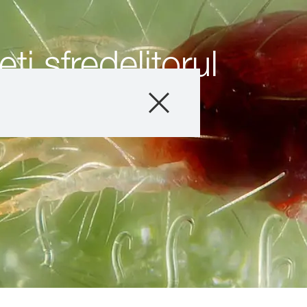
i sfredelitorul
Produse
Consultanță
Despre Noi
Povești și eveni
Servicii digitale
Contact