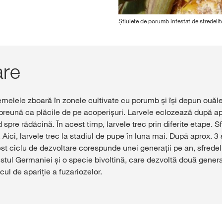
Știulete de porumb infestat de sfredeli
are
melele zboară în zonele cultivate cu porumb și își depun ouăle 
preună ca plăcile de pe acoperișuri. Larvele eclozează după apro
 spre rădăcină. În acest timp, larvele trec prin diferite etape. 
. Aici, larvele trec la stadiul de pupe în luna mai. După aprox. 
t ciclu de dezvoltare corespunde unei generații pe an, sfredeli
stul Germaniei și o specie bivoltină, care dezvoltă două genera
cul de apariție a fuzariozelor.