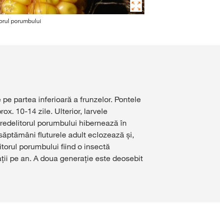
torul porumbului
pe partea inferioară a frunzelor. Pontele
x. 10-14 zile. Ulterior, larvele
Sfredelitorul porumbului hibernează în
3 săptămâni fluturele adult eclozează și,
torul porumbului fiind o insectă
ții pe an. A doua generație este deosebit