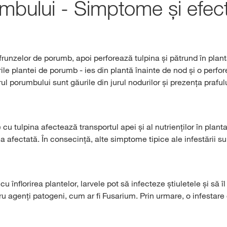
umbului - Simptome și efec
runzelor de porumb, apoi perforează tulpina și pătrund în plantă
ile plantei de porumb - ies din plantă înainte de nod și o perf
rul porumbului sunt găurile din jurul nodurilor și prezența prafulu
cu tulpina afectează transportul apei și al nutrienților în plant
fectată. În consecință, alte simptome tipice ale infestării sunt
înflorirea plantelor, larvele pot să infecteze știuletele și să î
tru agenți patogeni, cum ar fi Fusarium. Prin urmare, o infestar