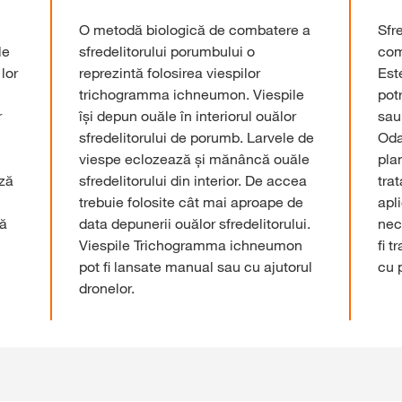
O metodă biologică de combatere a
Sfr
le
sfredelitorului porumbului o
com
lor
reprezintă folosirea viespilor
Est
trichogramma ichneumon. Viespile
potr
r
își depun ouăle în interiorul ouălor
sau
sfredelitorului de porumb. Larvele de
Oda
viespe eclozează și mănâncă ouăle
pla
ază
sfredelitorului din interior. De accea
tra
trebuie folosite cât mai aproape de
apl
tă
data depunerii ouălor sfredelitorului.
nec
Viespile Trichogramma ichneumon
fi 
pot fi lansate manual sau cu ajutorul
cu 
dronelor.