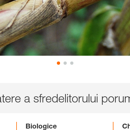
ere a sfredelitorului poru
Biologice
Ch