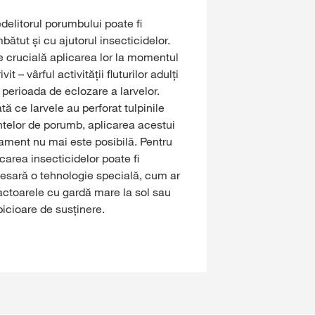
edelitorul porumbului poate fi
bătut și cu ajutorul insecticidelor.
e crucială aplicarea lor la momentul
ivit – vârful activității fluturilor adulți
 perioada de eclozare a larvelor.
tă ce larvele au perforat tulpinile
ntelor de porumb, aplicarea acestui
tament nu mai este posibilă. Pentru
icarea insecticidelor poate fi
esară o tehnologie specială, cum ar
tractoarele cu gardă mare la sol sau
picioare de susținere.