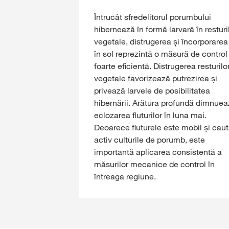
Întrucât sfredelitorul porumbului
hibernează în formă larvară în resturi
vegetale, distrugerea și încorporarea 
în sol reprezintă o măsură de control
foarte eficientă. Distrugerea resturilo
vegetale favorizează putrezirea și
privează larvele de posibilitatea
hibernării. Arătura profundă dimnue
eclozarea fluturilor în luna mai.
Deoarece fluturele este mobil și cau
activ culturile de porumb, este
importantă aplicarea consistentă a
măsurilor mecanice de control în
întreaga regiune.