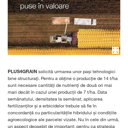
PLUS4GRAIN
solicită urmarea unor pași tehnologici
bine structurați. Pentru a obține o producție de 14 t/ha
sunt necesare cantități de nutrienți de două ori mai
mari decât în cazul unei producții de 7 t/ha. Data
semănatului, densitatea la semănat, aplicarea
fertilizanților și a erbicidelor trebuie să fie în
concordanță cu particularitățile hibridului și condițiile
agroecologice ale parcelei vizate. Nu în cele din urmă,
un aspect deosebit de important: pentru ca strategia