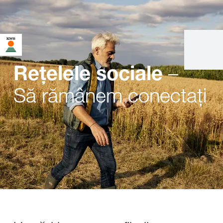
–
Rețelele sociale
Să rămânem conectați