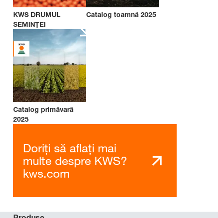
KWS DRUMUL
Catalog toamnă 2025
SEMINȚEI
Catalog primăvară
2025
Doriți să aflați mai
multe despre KWS?
kws.com
Produse