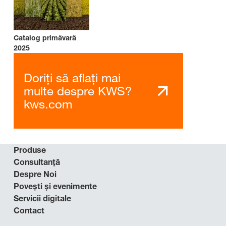
Catalog primăvară
2025
Doriți să aflați mai
multe despre KWS?
kws.com
Produse
Consultanță
Despre Noi
Povești și evenimente
Servicii digitale
Contact