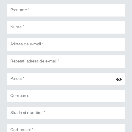
Prenume *
Nume *
Adresa de e-mail *
Repetați adresa de e-mail *
Parola *
Companie
Strada și numărul *
Cod postal *