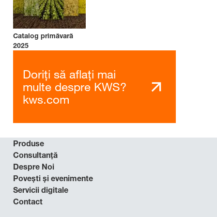
Catalog primăvară
2025
Doriți să aflați mai
multe despre KWS?
kws.com
Produse
Consultanță
Despre Noi
Povești și evenimente
Servicii digitale
Contact