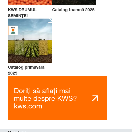
KWS DRUMUL
Catalog toamnă 2025
SEMINȚEI
Catalog primăvară
2025
Doriți să aflați mai
multe despre KWS?
kws.com