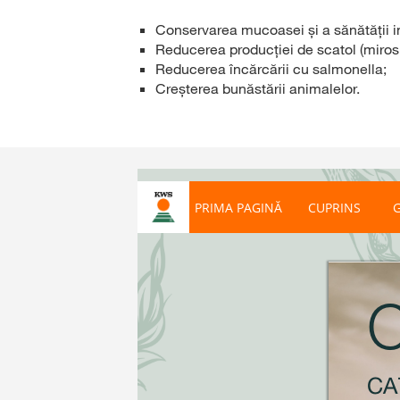
Conservarea mucoasei și a sănătății in
Reducerea producției de scatol (mirosu
Reducerea încărcării cu salmonella;
Creşterea bunăstării animalelor.