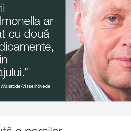
ii
almonella ar
at cu două
edicamente,
in
ului.
g Walsrode-Visselhövede
tă a porcilor