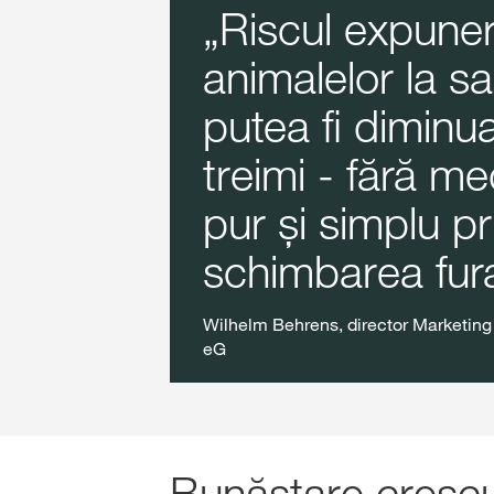
Riscul expuner
animalelor la s
putea fi diminu
treimi - fără m
pur și simplu pr
schimbarea furaj
Wilhelm Behrens, director Marketin
eG
Bunăstare crescu