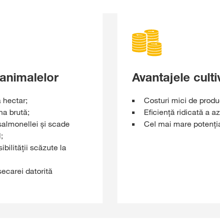
 animalelor
Avantajele culti
a hectar;
Costuri mici de produ
na brută;
Eficiență ridicată a a
 salmonellei şi scade
Cel mai mare potenția
;
bilității scăzute la
secarei datorită