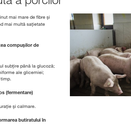
ținut mai mare de fibre și
ind mai multă sațietate
atea compușilor de
ul subțire până la glucoză;
niforme ale glicemiei;
 timp.
ros (fermentare)
urație și calmare.
ormarea butiratului în