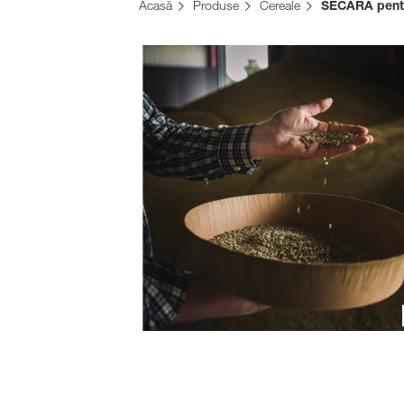
Acasă
Produse
Cereale
SECARĂ pentr