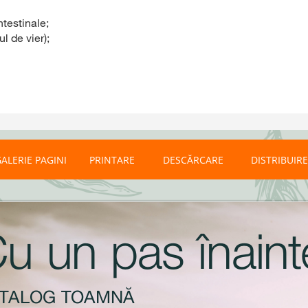
testinale;
l de vier);