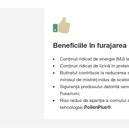
Beneficiile în furajarea
Conținut ridicat de energie (MJ) l
Conținut ridicat de lizină în protei
Butiratul contribuie la reducerea
mirosul de mistreț indus de scatol
Siguranța produsului datorită sensi
Fusarium;
Risc redus de apariție a cornului 
tehnologiei
PollenPlus®
.