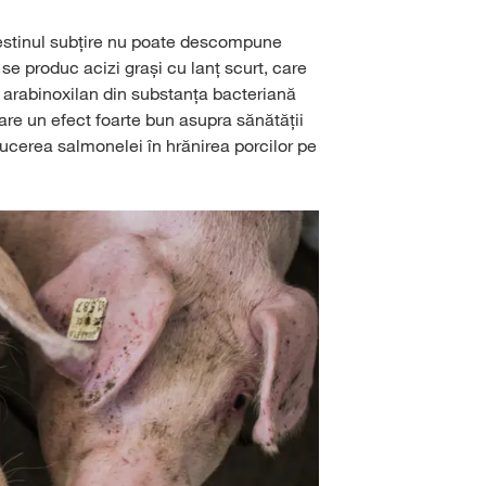
Intestinul subțire nu poate descompune
e produc acizi grași cu lanț scurt, care
 și arabinoxilan din substanța bacteriană
 are un efect foarte bun asupra sănătății
ducerea salmonelei în hrănirea porcilor pe