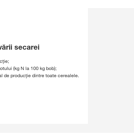
vării secarei
cție;
zotului (kg N la 100 kg bob);
l de producție dintre toate cerealele.