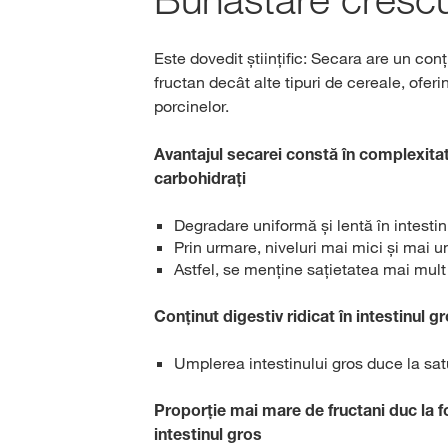
Este dovedit științific: Secara are un con
fructan decât alte tipuri de cereale, ofer
porcinelor.
Avantajul secarei constă în complexit
carbohidrați
Degradare uniformă și lentă în intestin
Prin urmare, niveluri mai mici și mai u
Astfel, se menţine sațietatea mai mult
Conținut digestiv ridicat în intestinul g
Umplerea intestinului gros duce la sat
Proporție mai mare de fructani duc la f
intestinul gros