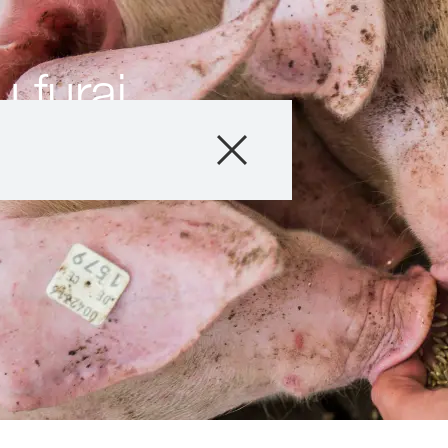
 furaj
Produse
Consultanță
Despre Noi
Povești și eveni
Servicii digitale
Contact