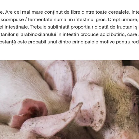
ere. Are cel mai mare conținut de fibre dintre toate cerealele. 
compuse / fermentate numai în intestinul gros. Drept urmare, s
rei intestinale. Trebuie subliniată proporția ridicată de fructani
nilor și arabinoxilanului în intestin produce acid butiric, care
bstanță este probabil unul dintre principalele motive pentru re