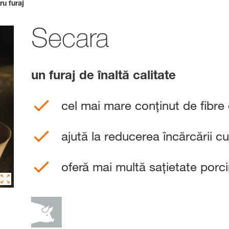
u furaj
Platforma de Rez
KWS
Secara
Conținut exclu
cu
myKWS
un furaj de înaltă calitate
AUT
cel mai mare conținut de fibre 
ÎN
ajută la reducerea încărcării c
oferă mai multă sațietate porci
Subiecte in
Grupului KW
kws.com/co