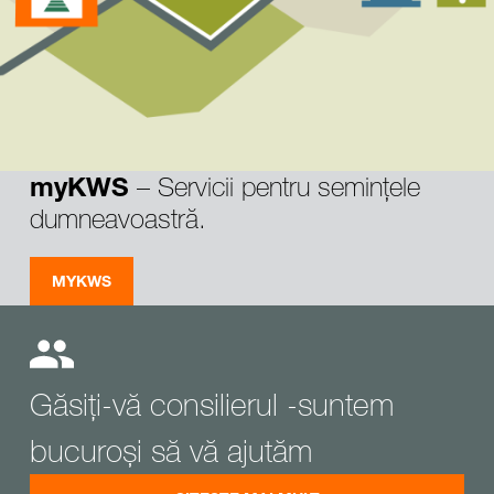
– Servicii pentru semințele
myKWS
dumneavoastră.
MYKWS
Găsiți-vă consilierul -suntem
bucuroși să vă ajutăm