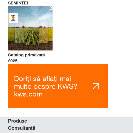
SEMINȚEI
Catalog primăvară
2025
Doriți să aflați mai
multe despre KWS?
kws.com
Produse
Consultanță