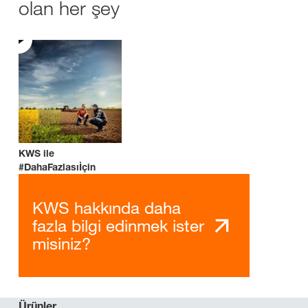
olan her şey
KWS ile
#DahaFazlasıİçin
KWS hakkında daha
fazla bilgi edinmek ister
misiniz?
Ürünler