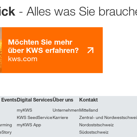
- Alles was Sie brauch
ick
français
Möchten Sie mehr
über KWS erfahren?
kws.com
& Events
Digital Services
Über uns
Kontakt
myKWS
Unternehmen
Mittelland
KWS SeedService
Karriere
Zentral- und Nordwestschwei
arming
myKWS App
Nordoststschweiz
eStory
Südostschweiz