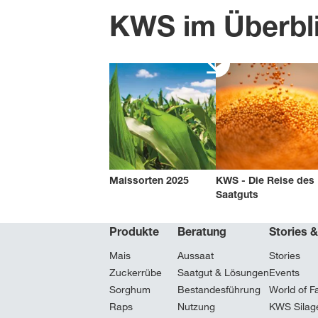
KWS im Überbl
Maissorten 2025
KWS - Die Reise des
Saatguts
Produkte
Beratung
Stories 
Mais
Aussaat
Stories
Zuckerrübe
Saatgut & Lösungen
Events
Sorghum
Bestandesführung
World of F
Raps
Nutzung
KWS Silag