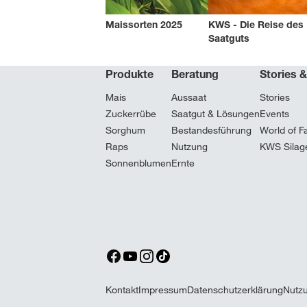
Maissorten 2025
KWS - Die Reise des
Saatguts
Produkte
Beratung
Stories 
Mais
Aussaat
Stories
Zuckerrübe
Saatgut & Lösungen
Events
Sorghum
Bestandesführung
World of F
Raps
Nutzung
KWS Silag
Sonnenblumen
Ernte
Kontakt
Impressum
Datenschutzerklärung
Nutz