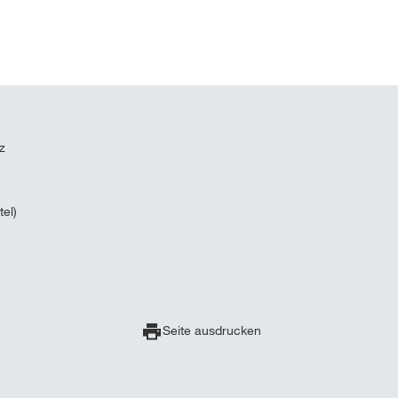
z
el)
Seite ausdrucken