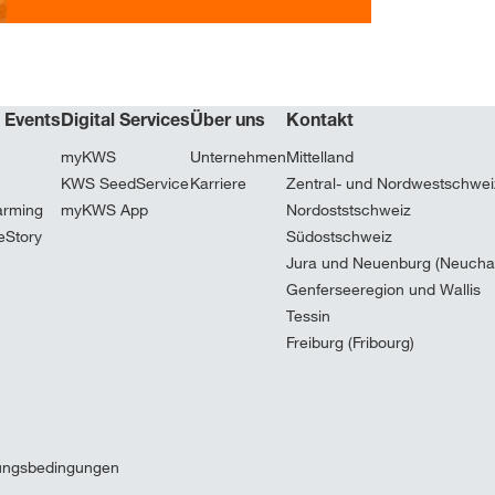
& Events
Digital Services
Über uns
Kontakt
myKWS
Unternehmen
Mittelland
KWS SeedService
Karriere
Zentral- und Nordwestschwei
arming
myKWS App
Nordoststschweiz
eStory
Südostschweiz
Jura und Neuenburg (Neuchat
Genferseeregion und Wallis
Tessin
Freiburg (Fribourg)
ungsbedingungen