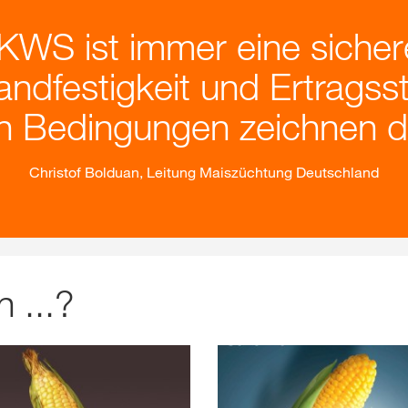
S ist immer eine sichere
ndfestigkeit und Ertragssta
n Bedingungen zeichnen di
Christof Bolduan, Leitung Maiszüchtung Deutschland
 ...?