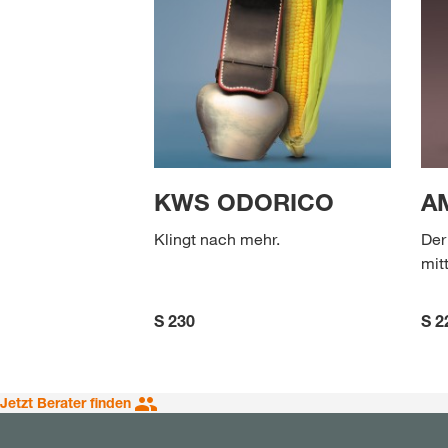
KWS ODORICO
A
Klingt nach mehr.
Der
mit
S 230
S 2
Jetzt Berater finden