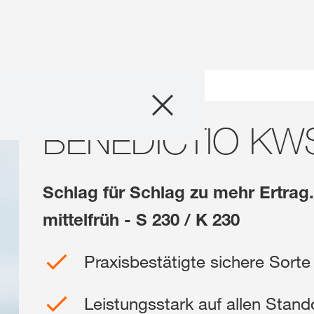
Produkte
chweiz. Für diese Seite existiert eine alternative Seite für Ihr Land:
BENEDICTIO KWS
BENEDICTIO KW
Beratung
DIESMAL
Stories & Event
Schlag für Schlag zu mehr Ertrag
Digital Services
mittelfrüh - S 230 / K 230
Praxisbestätigte sichere Sorte 
Über uns
Leistungsstark auf allen Stand
Kontakt