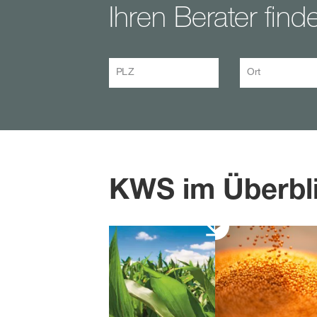
Ihren Berater find
PLZ
Ort
KWS im Überbl