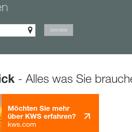
en
SUCHEN
- Alles was Sie brauch
ick
Möchten Sie mehr
über KWS erfahren?
kws.com