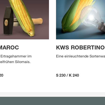
MAROC
KWS ROBERTINO
 Ertragshammer im
Eine einleuchtende Sortenwa
telfrühen Silomais.
20
S 230 / K 240