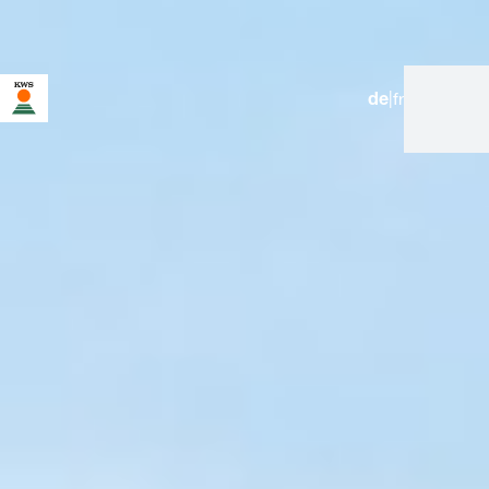
de
|
fr