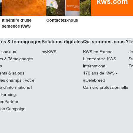
kws.com
Itinéraire d'une
Contactez-nous
semence KWS
ités & témoignages
Solutions digitales
Qui sommes-nous ?
T
 sociaux
myKWS
KWS en France
Je
ews & Témoignages
L'entreprise KWS
St
és
international
Em
nts & salons
170 ans de KWS -
es champs : votre
#Celebreed
 d'informations !
Carrière professionnelle
 Farming
edPartner
rop Campaign