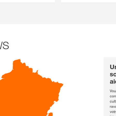
WS
U
s
ai
Vou
cor
cul
rav
vot