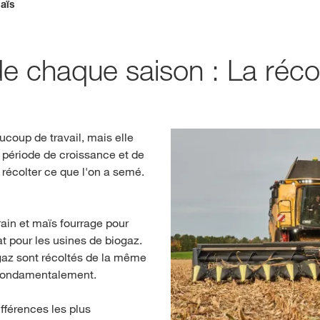
aïs
Contactez-nous
de chaque saison : La réco
Contenu exclu
SE
aucoup de travail, mais elle
e période de croissance et de
S
récolter ce que l'on a semé.
Sujets inte
ain et maïs fourrage pour
groupe KWS
t pour les usines de biogaz.
kws.com/co
ogaz sont récoltés de la même
e fondamentalement.
férences les plus