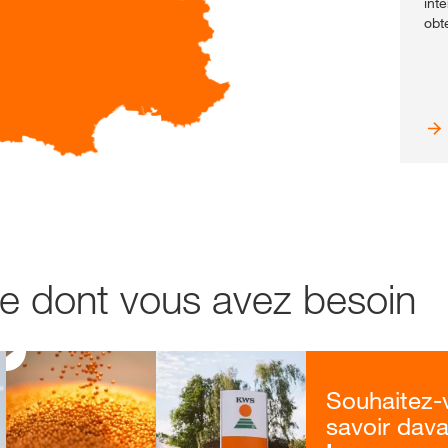
int
obt
e dont vous avez besoin
Souhaitez-
savoir dav