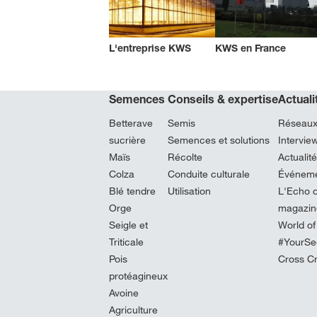
L'entreprise KWS
KWS en France
Semences
Conseils & expertise
Actual
Betterave
Semis
Réseaux
sucrière
Semences et solutions
Intervi
Maïs
Récolte
Actualit
Colza
Conduite culturale
Événeme
Blé tendre
Utilisation
L'Echo d
Orge
magazine
Seigle et
World of
Triticale
#YourSe
Pois
Cross C
protéagineux
Avoine
Agriculture