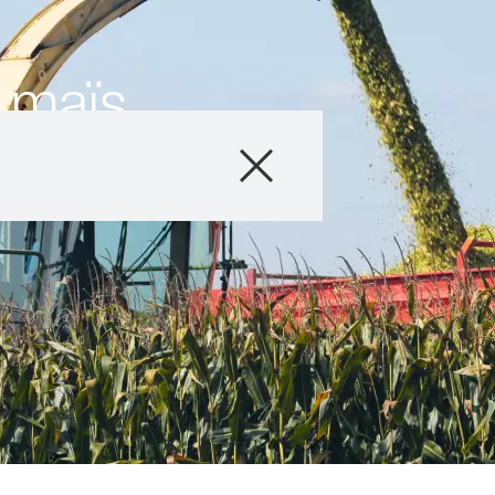
u maïs
Semences
Conseils & exper
Actualités & té
Solutions digital
Qui sommes-no
Travailler chez
France