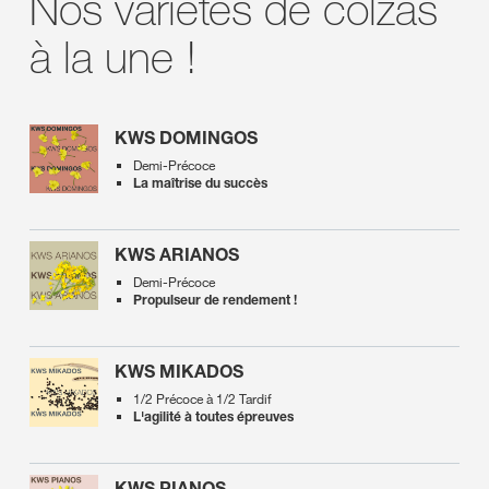
Nos variétés de colzas
à la une !
KWS DOMINGOS
Demi-Précoce
La maîtrise du succès
KWS ARIANOS
Demi-Précoce
Propulseur de rendement !
KWS MIKADOS
1/2 Précoce à 1/2 Tardif
L'agilité à toutes épreuves
KWS PIANOS