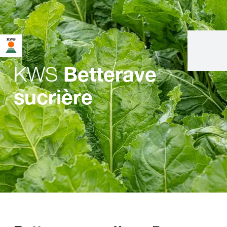
KWS
Betterave
sucrière