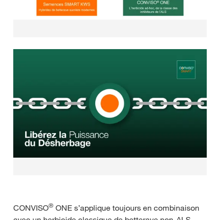
®
CONVISO
ONE s’applique toujours en combinaison
avec un herbicide classique de betterave non-ALS,