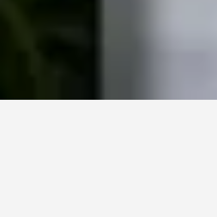
Stages (longue durée) et
Alternances
KWS en France
Faites vos premiers pas dans les métiers
de la semence.
Vous êtes étudiant et vous recherchez un stage ou une
alternance dans le domaine des semences ? Chez KWS,