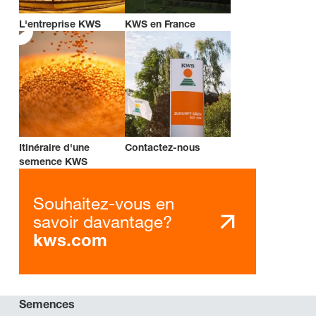
L'entreprise KWS
KWS en France
Itinéraire d'une
Contactez-nous
semence KWS
Souhaitez-vous en
savoir davantage?
kws.com
Semences