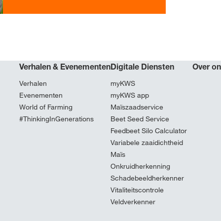
Contact
Exclusieve inh
Verhalen & Evenementen
Digitale Diensten
Over o
met
myKWS
Verhalen
myKWS
Evenementen
myKWS app
World of Farming
Maïszaadservice
#ThinkingInGenerations
Beet Seed Service
R
Feedbeet Silo Calculator
Variabele zaaidichtheid
Maïs
Internationa
Onkruidherkenning
onderwerp
Schadebeeldherkenner
KWS-groep 
Vitaliteitscontrole
Veldverkenner