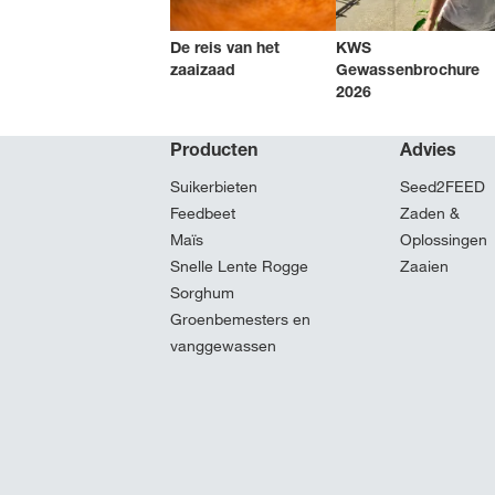
De reis van het
KWS
zaaizaad
Gewassenbrochure
2026
Producten
Advies
Suikerbieten
Seed2FEED
Feedbeet
Zaden &
Maïs
Oplossingen
Snelle Lente Rogge
Zaaien
Sorghum
Groenbemesters en
vanggewassen