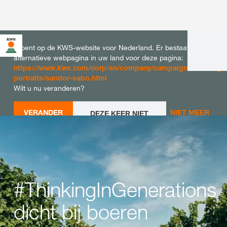
U bent op de KWS-website voor Nederland. Er bestaat een
alternatieve webpagina in uw land voor deze pagina:
https://www.kws.com/corp/en/company/campaigns/thinkingin
portraits/sandor-sabo.html
Wilt u nu veranderen?
VERANDER
NIET MEER
DEZE KEER NIET
VERANDEREN
NU
VRAGEN
#ThinkingInGenerations
dicht bij boeren