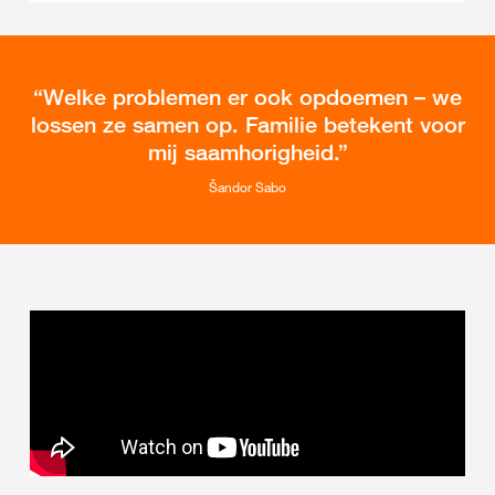
Welke problemen er ook opdoemen – we
lossen ze samen op. Familie betekent voor
mij saamhorigheid.
Šandor Sabo