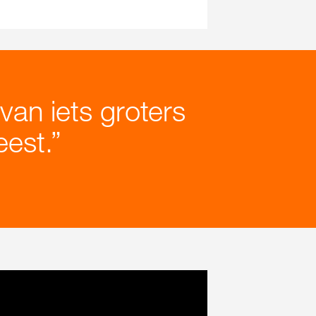
van iets groters
eest.