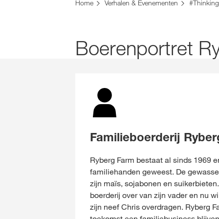
U bent op de KWS-website voor Nederland. Er 
Home
Verhalen & Evenementen
#Thinking
Wilt u nu veranderen?
VERANDER NU
Boerenportret R
Familieboerderij Ryber
Ryberg Farm bestaat al sinds 1969 en 
familiehanden geweest. De gewasse
zijn maïs, sojabonen en suikerbieten
boerderij over van zijn vader en nu wi
zijn neef Chris overdragen. Ryberg F
toekomst een familiebusiness blijven