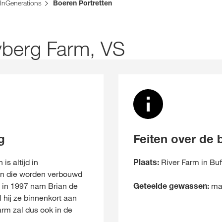
bestaat een alternatieve webpagina in uw land voor deze pagina:
InGenerations
Boeren Portretten
Contact
DEZE KEER
yberg Farm, VS
Exclusieve inh
met
myKWS
R
g
Feiten over de 
Internationa
is altijd in
Plaats:
River Farm in Bu
n die worden verbouwd
onderwerp
. in 1997 nam Brian de
Geteelde gewassen:
maï
KWS-groep 
l hij ze binnenkort aan
arm zal dus ook in de
.