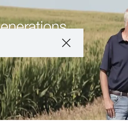
enerations
ren
Producten
Advies
Verhalen & Eve
Digitale Dienste
Over ons
Carriére