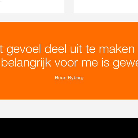
t gevoel deel uit te maken 
d belangrijk voor me is gew
Brian Ryberg