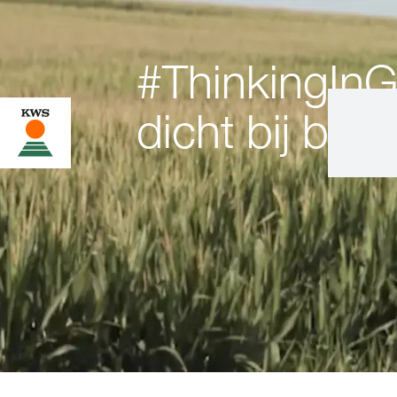
#ThinkingInG
dicht bij boe