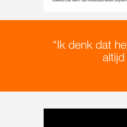
Ik denk dat he
altij