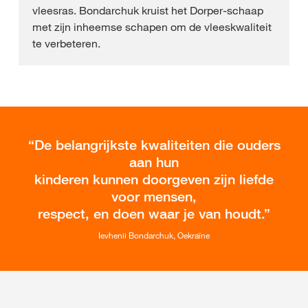
vleesras. Bondarchuk kruist het Dorper-schaap
met zijn inheemse schapen om de vleeskwaliteit
te verbeteren.
De belangrijkste kwaliteiten die ouders
aan hun
kinderen kunnen doorgeven zijn liefde
voor mensen,
respect, en doen waar je van houdt.
Ievhenii Bondarchuk, Oekraïne