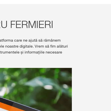
KWS MAIA
Regiunea 5
ervări Online
U FERMIERI
Regiunea 6
siv
Regiunea 7
platforma care ne ajută să rămânem
le noastre digitale. Vrem să fim alături
ENTIFICARE
Regiunea 8
strumentele și informațiile necesare
REGISTRARE
Regiunea 9
ale
ternațional
S la
r