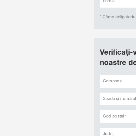
Parola *
* Câmp obligatoriu
Verificați
noastre de
Companie
Strada și numărul
Cod postal *
Judeţ