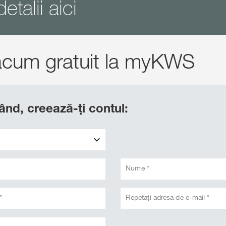
etalii aici
 acum gratuit la myKWS
rând, creează-ți contul:
Nume *
*
Repetați adresa de e-mail *