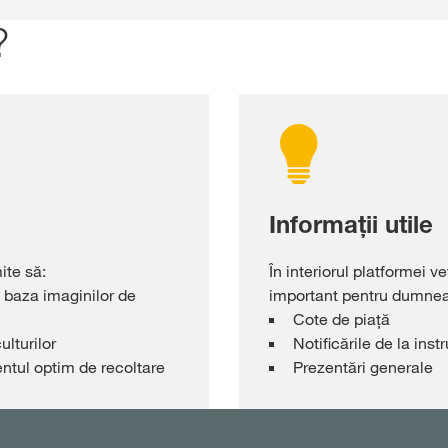
?
Informații utile
ite să:
În interiorul platformei v
 baza imaginilor de
important pentru dumnea
Cote de piață
ulturilor
Notificările de la ins
ntul optim de recoltare
Prezentări generale