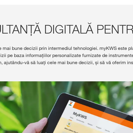
Platforma de Rez
KWS
TANȚĂ DIGITALĂ PENTR
Conținut exclu
cu
myKWS
le mai bune decizii prin intermediul tehnologiei. myKWS este 
izii pe baza informațiilor personalizate furnizate de instrumente
AUT
 ajutându-vă să luați cele mai bune decizii, și să vă oferim in
ÎN
Subiecte in
Grupului KW
kws.com/co