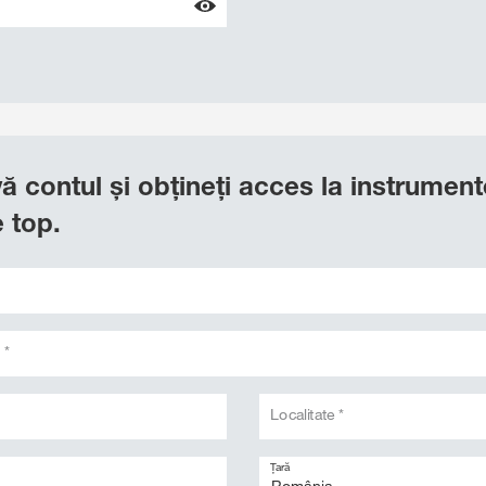
-vă contul și obțineți acces la instrument
 top.
 *
Localitate *
Țară