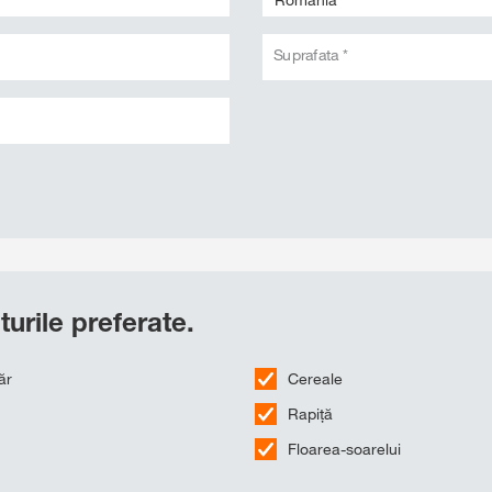
Suprafata *
turile preferate.
ăr
Cereale
Rapiță
Floarea-soarelui